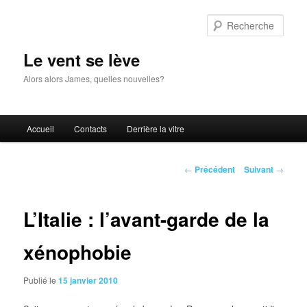
Aller
au
Rech
contenu
principal
Le vent se lève
Alors alors James, quelles nouvelles?
Menu
Accueil
Contacts
Derrière la vitre
principal
Navigation
←
Précédent
Suivant
→
des
articles
L’Italie : l’avant-garde de la
xénophobie
Publié le
15 janvier 2010