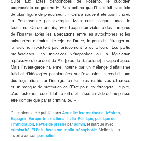
Suite
aux actes xénophobes de Rosarno, le quotidien
progressiste de gauche El País estime que l’Italie fait, une fois
de plus, figure de précurseur : « Cela a souvent été positif, avec
la Renaissance par exemple. Mais aussi négatif, avec le
fascisme. Ou désormais, avec l’expulsion violente des immigrés
de Rosarno après les altercations entre les autochtones et les
saisonniers africains. Le rejet de l’autre, la peur de l’étranger ou
le racisme n’existent pas uniquement là ou ailleurs. Les partis
pro-fascistes, les initiatives xénophobes ou la législation
répressive s’étendent de Vic [près de Barcelone] à Copenhague.
Mais l’avant-garde italienne, nourrie par un mélange d’affairisme
froid et d’idéologies passionnées sur l’exclusion, a produit l’une
des législations sur l’immigration les plus restrictives d’Europe,
et un manque de protection de l’Etat pour les étrangers. Le pire,
c’est justement que l’Etat se retire et laisse un vide qui ne puisse
être comblé que par la criminalité. »
Ce contenu a été publié dans
Actualité internationale
,
Affaires
,
Espagne
,
Europe
,
international
,
Italie
,
Politique
,
politique de
l'immigration
,
Revue de presse
par
admin
, et marqué avec
criminalité
,
El Pais
,
fascisme
,
mafia
,
xénophobie
. Mettez-le en
favori avec son
permalien
.