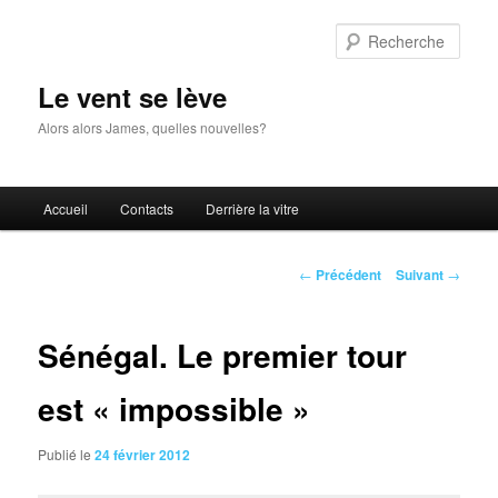
Aller
au
Rech
contenu
principal
Le vent se lève
Alors alors James, quelles nouvelles?
Menu
Accueil
Contacts
Derrière la vitre
principal
Navigation
←
Précédent
Suivant
→
des
articles
Sénégal. Le premier tour
est « impossible »
Publié le
24 février 2012