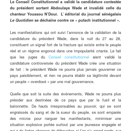
Le Conseil Constitutionnel a validé la candidature contestée
du président sortant Abdoulaye Wade et invalidé celle du
chanteur Youssou N’Dour. L’ éditorial du journal sénégalais
Le Quotidien
se déchaîne contre ce « putsch institutionnel ».
Les manifestations qui ont suivi l’annonce de la validation de la
candidature du président Wade, dans la nuit du 27 au 28,
constituent un signal fort de la fracture qui existe entre le peuple
réel et un régime engoncé dans une impopularité criante. Le fait
que les juges du
Conseil constitutionnel
aient validé la
candidature controversée du président Wade crée une situation
de fait : le président Wade ne pourra plus jamais gouverner ce
pays paisiblement, et rien ne pourra établir sa légitimité devant
un peuple « overdosé » par une mal gouvernance.
Quelle que soit la suite des événements, Wade ne pourra plus
présider aux destinées de ce pays que par le fusil et la
baïonnette. De hauts irresponsables au pouvoir, qui se sont
engraissés du sang et de la sueur du peuple, se sont emparés
des micros pour narguer les manifestants, minimiser une
situation explosive portée surtout par une jeunesse engagée et
qui a de fortes chances de déboucher, si l’on n’y prend garde, sur