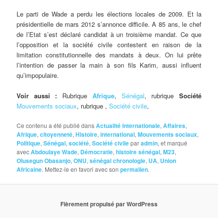
Le parti de Wade a perdu les élections locales de 2009. Et la
présidentielle de mars 2012 s’annonce difficile. A 85 ans, le chef
de l’Etat s’est déclaré candidat à un troisième mandat. Ce que
l’opposition et la société civile contestent en raison de la
limitation constitutionnelle des mandats à deux. On lui prête
l’intention de passer la main à son fils Karim, aussi influent
qu’impopulaire.
Voir aussi :
Rubrique
Afrique
,
Sénégal
, rubrique
Société
Mouvements sociaux
, rubrique ,
Société civile
,
Ce contenu a été publié dans
Actualité internationale
,
Affaires
,
Afrique
,
citoyenneté
,
Histoire
,
international
,
Mouvements sociaux
,
Politique
,
Sénégal
,
société
,
Société civile
par
admin
, et marqué
avec
Abdoulaye Wade
,
Démocratie
,
histoire sénégal
,
M23
,
Olusegun Obasanjo
,
ONU
,
sénégal chronologie
,
UA
,
Union
Africaine
. Mettez-le en favori avec son
permalien
.
Fièrement propulsé par WordPress