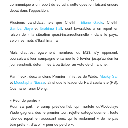
communiqué à un report du scrutin, cette question faisant encore
débat dans l’opposition.
Plusieurs candidats, tels que Cheikh
Tidiane Gadio
, Cheikh
Bamba Dièye
et
Ibrahima Fall
, sont favorables à un report en
raison de « la situation quasi-insurrectionnelle » dans le pays,
selon les mots d’Ibrahima Fall.
Mais d’autres, également membres du M23, s’y opposent,
poursuivant leur campagne entamée le 5 février jusqu’au dernier
jour vendredi, déterminés à participer au vote de dimanche.
Parmi eux, deux anciens Premier ministres de Wade:
Macky Sall
et
Moustapha Niasse
, ainsi que le leader du Parti socialiste (PS),
Ousmane Tanor Dieng.
« Peur de perdre »
Pour sa part, le camp présidentiel, qui martèle qu’Abdoulaye
Wade gagnera dès le premier tour, rejette catégoriquement toute
idée de report en accusant ceux qui le réclament « de ne pas
être prêts », d’avoir « peur de perdre ».