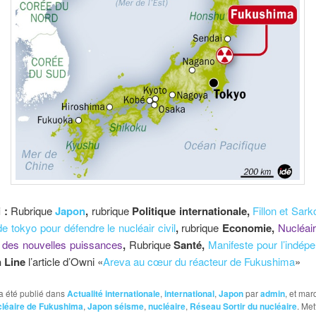
i :
Rubrique
Japon
,
rubrique
Politique internationale,
Fillon et Sar
 de tokyo pour défendre le nucléair civil
,
rubrique
Economie,
Nucléair
des nouvelles puissances
,
Rubrique
Santé,
Manifeste pour l’indép
n Line
l’article d’Owni «
Areva au cœur du réacteur de Fukushima
»
a été publié dans
Actualité internationale
,
international
,
Japon
par
admin
, et ma
cléaire de Fukushima
,
Japon séisme
,
nucléaire
,
Réseau Sortir du nucléaire
. Met