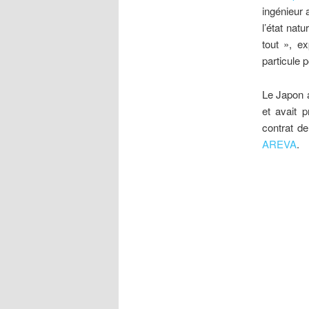
ingénieur 
l’état nat
tout », ex
particule 
Le Japon 
et avait 
contrat de
AREVA
.