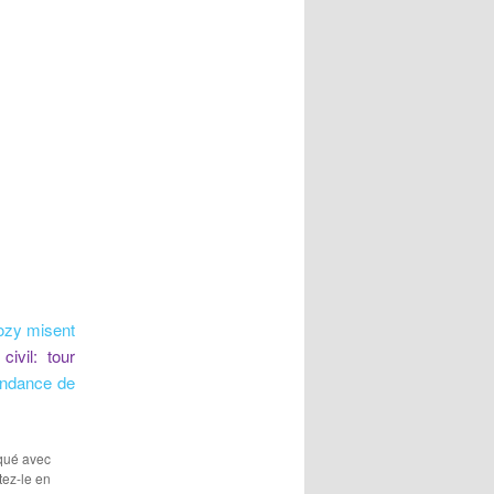
kozy misent
 civil: tour
endance de
rqué avec
tez-le en