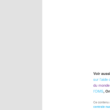
Voir auss
sur l’aide
du monde 
l’OMS
, O
Ce contenu 
centrale nu