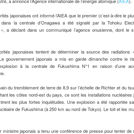
stré, a annoncé l’Agence internationale de l’énergie atomique (
AIEA
).
rités japonaises ont informé l’AIEA que le premier (c’est-à-dire le plu
 dans la centrale d’Onagawa a été signalé par la Tohoku Elec
, a déclaré dans un communiqué l’agence onusienne, dont le s
orités japonaises tentent de déterminer la source des radiations »
 Le gouvernement japonais a mis en garde dimanche contre le ri
explosion à la centrale de Fukushima N°1 en raison d’une ac
ne.
in du tremblement de terre de 8,9 sur l’échelle de Richter et du ts
chant les côtes nord-est du pays, ce sont les installations nucléaires
trent les plus fortes inquiétudes. Une explosion a été rapportée 
ucléaire de Fukushima (à 250 km au nord de Tokyo). Le toit et les m
 ministre japonais a tenu une conférence de presse pour tenter de 