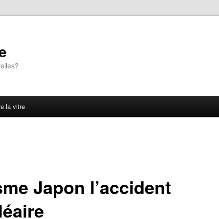
e
elles?
e la vitre
sme Japon l’accident
léaire