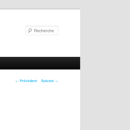
Recherche
Navigation
←
Précédent
Suivant
→
des
articles