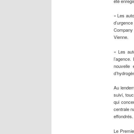
été enregi
« Les auto
d’urgence
Company »
Vienne.
« Les aut
l’agence.
nouvelle 
d’hydrogè
Au lendema
suivi, tou
qui concen
centrale n
effondrés.
Le Premier