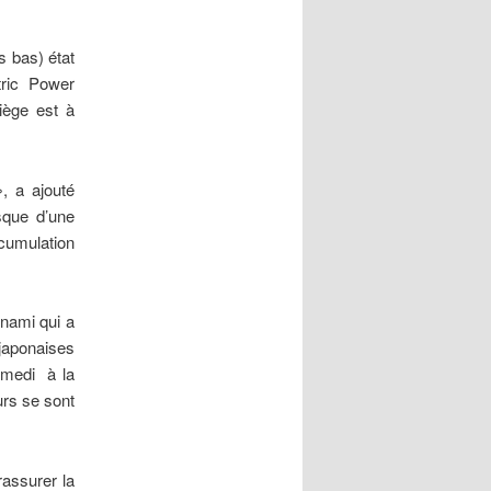
s bas) état
tric Power
iège est à
, a ajouté
sque d’une
cumulation
unami qui a
 japonaises
samedi à la
urs se sont
rassurer la