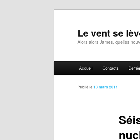
Aller
au
contenu
Le vent se lèv
principal
Alors alors James, quelles nouv
Menu
Accueil
Contacts
Derrièr
principal
Publié le
13 mars 2011
Séi
nuc