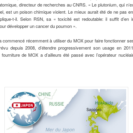
atomique, directeur de recherches au CNRS. « Le plutonium, qui n’e
urel, est un poison chimique violent. Le mieux aurait été de ne pas e
plique-t-il. Selon RSN, sa « toxicité est redoutable: il suffit d’en 
pour développer un cancer du poumon ».
a commencé récemment à utiliser du MOX pour faire fonctionner ses
prévu depuis 2008, d’étendre progressivement son usage en 201
 fourniture de MOX a d’ailleurs été passé avec l’opérateur nucléai