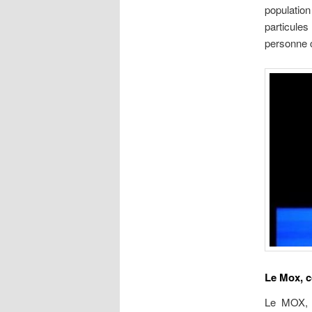
population
particules
personne c
Le Mox, c
Le MOX, c