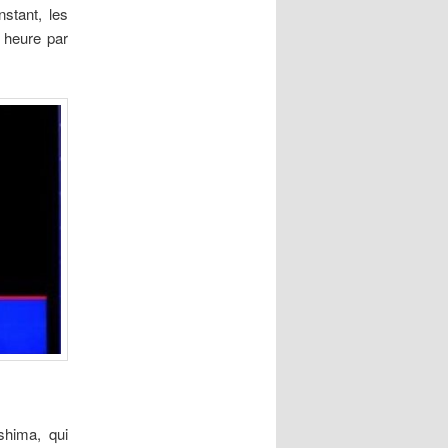
nstant, les
e heure par
shima, qui