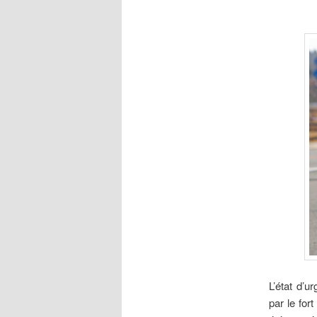
L’état
d’ur
par le for