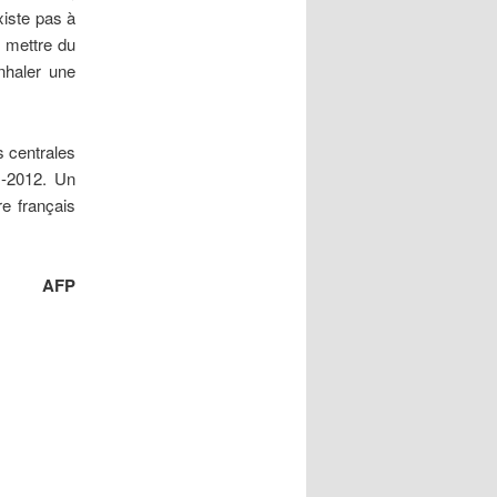
xiste pas à
n mettre du
inhaler une
 centrales
1-2012. Un
re français
AFP