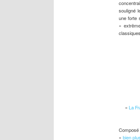
concentrai
souligné l
une forte
« extrême
classique
«
La Fr
Composé d
«
bien plu