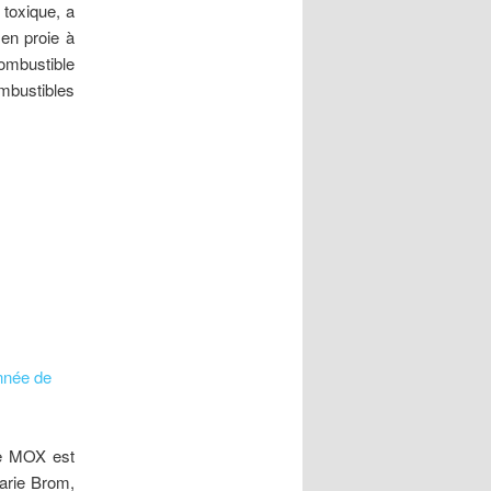
 toxique, a
 en proie à
ombustible
mbustibles
onnée de
le MOX est
arie Brom,