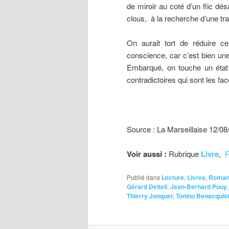
de miroir au coté d’un flic dés
clous, à la recherche d’une tr
On aurait tort de réduire c
conscience, car c’est bien un
Embarqué, on touche un état 
contradictoires qui sont les f
Source : La Marseillaise 12/08
Voir aussi :
Rubrique
Livre
,
R
Publié dans
Lecture
,
Livres
,
Roman 
Gérard Delteil
,
Jean-Bernard Pouy
Thierry Jonquet
,
Tonino Benacquis