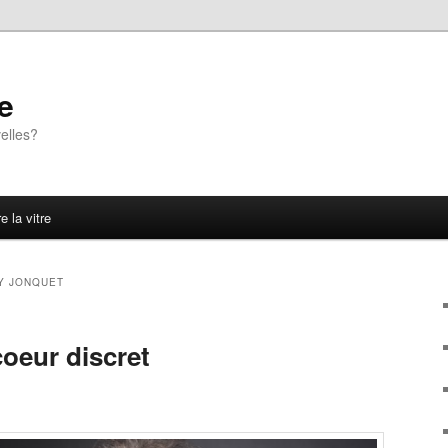
e
elles?
e la vitre
Y JONQUET
oeur discret