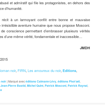
abusé et admiratif qui file les protagonistes, en dehors des
ace d’humanité.
e récit à un larmoyant conflit entre bonne et mauvaise
e irrésistible aventure humaine que nous propose Mosconi.
de conscience permettant d’embrasser plusieurs vérités
aces d’une même vérité, fondamentale et inaccessible…
JMDH
/2015
oman noir
,
FIRN
,
Les amoureux du noir
,
Editions
,
noir
|
Marqué avec
éditions Calmann-Lévy
,
éditions Phot’œil
,
,
Jean-Pierre Bastid
,
Michel Quint
,
Patrick Mosconi
,
Patrick Raynal
,
ta