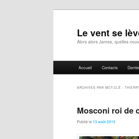
Aller
Aller
au
au
contenu
contenu
Le vent se lèv
principal
secondaire
Alors alors James, quelles nouv
Menu
Accueil
Contacts
Derrièr
principal
ARCHIVES PAR MOT-CLÉ :
THIERR
Mosconi roi de c
Publié le
13 août 2015