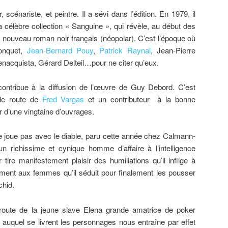
 scénariste, et peintre. Il a sévi dans l’édition. En 1979, il
la célèbre collection « Sanguine », qui révèle, au début des
 nouveau roman noir français (néopolar). C’est l’époque où
onquet,
Jean-Bernard Pouy
,
Patrick Raynal
, Jean-Pierre
enacquista, Gérard Delteil…pour ne citer qu’eux.
contribue à la diffusion de l’œuvre de Guy Debord. C’est
de route de
Fred Vargas
et un contributeur à la bonne
ur d’une vingtaine d’ouvrages.
e joue pas avec le diable, paru cette année chez Calmann-
n richissime et cynique homme d’affaire à l’intelligence
 tire manifestement plaisir des humiliations qu’il inflige à
ement aux femmes qu’il séduit pour finalement les pousser
chid.
a route de la jeune slave Elena grande amatrice de poker
 auquel se livrent les personnages nous entraîne par effet