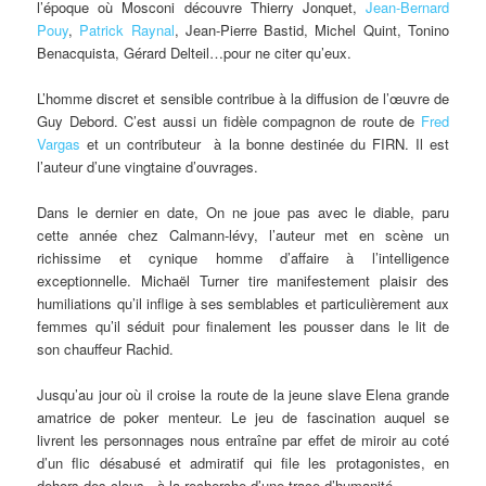
l’époque où Mosconi découvre Thierry Jonquet,
Jean-Bernard
Pouy
,
Patrick Raynal
, Jean-Pierre Bastid, Michel Quint, Tonino
Benacquista, Gérard Delteil…pour ne citer qu’eux.
L’homme discret et sensible contribue à la diffusion de l’œuvre de
Guy Debord. C’est aussi un fidèle compagnon de route de
Fred
Vargas
et un contributeur à la bonne destinée du FIRN. Il est
l’auteur d’une vingtaine d’ouvrages.
Dans le dernier en date, On ne joue pas avec le diable, paru
cette année chez Calmann-lévy, l’auteur met en scène un
richissime et cynique homme d’affaire à l’intelligence
exceptionnelle. Michaël Turner tire manifestement plaisir des
humiliations qu’il inflige à ses semblables et particulièrement aux
femmes qu’il séduit pour finalement les pousser dans le lit de
son chauffeur Rachid.
Jusqu’au jour où il croise la route de la jeune slave Elena grande
amatrice de poker menteur. Le jeu de fascination auquel se
livrent les personnages nous entraîne par effet de miroir au coté
d’un flic désabusé et admiratif qui file les protagonistes, en
dehors des clous, à la recherche d’une trace d’humanité.