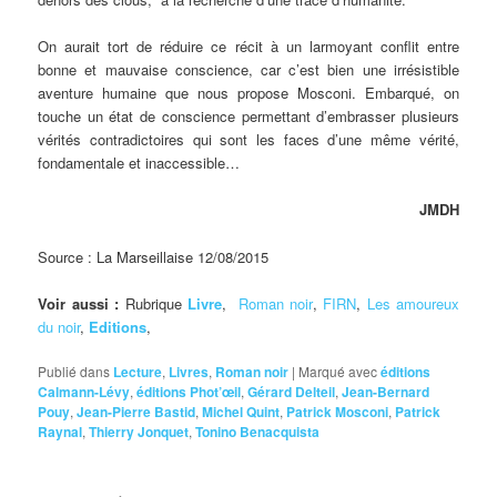
On aurait tort de réduire ce récit à un larmoyant conflit entre
bonne et mauvaise conscience, car c’est bien une irrésistible
aventure humaine que nous propose Mosconi. Embarqué, on
touche un état de conscience permettant d’embrasser plusieurs
vérités contradictoires qui sont les faces d’une même vérité,
fondamentale et inaccessible…
JMDH
Source : La Marseillaise 12/08/2015
Voir aussi :
Rubrique
Livre
,
Roman noir
,
FIRN
,
Les amoureux
du noir
,
Editions
,
Publié dans
Lecture
,
Livres
,
Roman noir
|
Marqué avec
éditions
Calmann-Lévy
,
éditions Phot’œil
,
Gérard Delteil
,
Jean-Bernard
Pouy
,
Jean-Pierre Bastid
,
Michel Quint
,
Patrick Mosconi
,
Patrick
Raynal
,
Thierry Jonquet
,
Tonino Benacquista