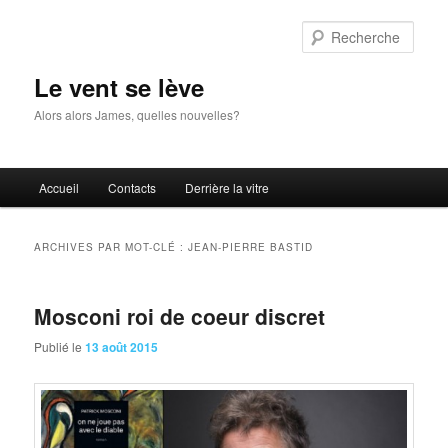
Aller
Aller
au
au
Rech
contenu
contenu
principal
secondaire
Le vent se lève
Alors alors James, quelles nouvelles?
Menu
Accueil
Contacts
Derrière la vitre
principal
ARCHIVES PAR MOT-CLÉ :
JEAN-PIERRE BASTID
Mosconi roi de coeur discret
Publié le
13 août 2015