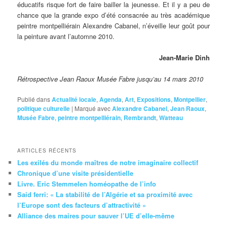
éducatifs risque fort de faire bailler la jeunesse. Et il y a peu de
chance que la grande expo d’été consacrée au très académique
peintre montpelliérain Alexandre Cabanel, n’éveille leur goût pour
la peinture avant l’automne 2010.
Jean-Marie Dinh
Rétrospective Jean Raoux Musée Fabre jusqu’au 14 mars 2010
Publié dans
Actualité locale
,
Agenda
,
Art
,
Expositions
,
Montpellier
,
politique culturelle
|
Marqué avec
Alexandre Cabanel
,
Jean Raoux
,
Musée Fabre
,
peintre montpelliérain
,
Rembrandt
,
Watteau
ARTICLES RÉCENTS
Les exilés du monde maîtres de notre imaginaire collectif
Chronique d’une visite présidentielle
Livre. Eric Stemmelen homéopathe de l’info
Said ferri: « La stabilité de l’Algérie et sa proximité avec
l’Europe sont des facteurs d’attractivité »
Alliance des maires pour sauver l’UE d’elle-même