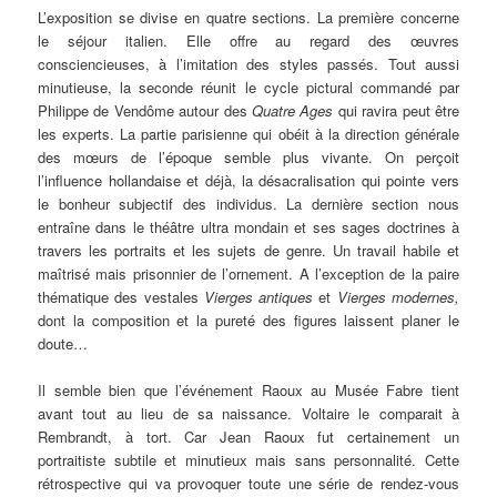
L’exposition se divise en quatre sections. La première concerne
le séjour italien. Elle offre au regard des œuvres
consciencieuses, à l’imitation des styles passés. Tout aussi
minutieuse, la seconde réunit le cycle pictural commandé par
Philippe de Vendôme autour des
Quatre Ages
qui ravira peut être
les experts. La partie parisienne qui obéit à la direction générale
des mœurs de l’époque semble plus vivante. On perçoit
l’influence hollandaise et déjà, la désacralisation qui pointe vers
le bonheur subjectif des individus. La dernière section nous
entraîne dans le théâtre ultra mondain et ses sages doctrines à
travers les portraits et les sujets de genre. Un travail habile et
maîtrisé mais prisonnier de l’ornement. A l’exception de la paire
thématique des vestales
Vierges antiques
et
Vierges modernes,
dont la composition et la pureté des figures laissent planer le
doute…
Il semble bien que l’événement Raoux au Musée Fabre tient
avant tout au lieu de sa naissance. Voltaire le comparait à
Rembrandt, à tort. Car Jean Raoux fut certainement un
portraitiste subtile et minutieux mais sans personnalité. Cette
rétrospective qui va provoquer toute une série de rendez-vous