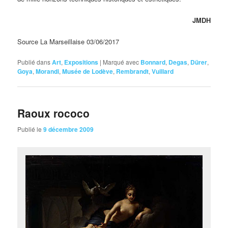
JMDH
Source La Marseillaise 03/06/2017
Publié dans
Art
,
Expositions
|
Marqué avec
Bonnard
,
Degas
,
Dürer
,
Goya
,
Morandi
,
Musée de Lodève
,
Rembrandt
,
Vuillard
Raoux rococo
Publié le
9 décembre 2009