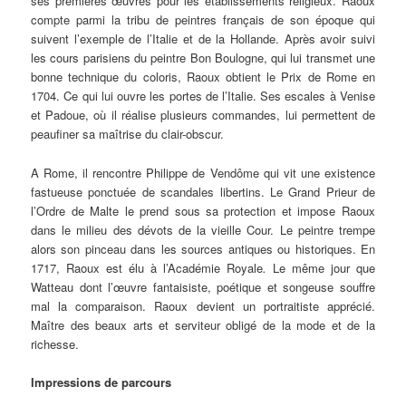
ses premières œuvres pour les établissements religieux. Raoux
compte parmi la tribu de peintres français de son époque qui
suivent l’exemple de l’Italie et de la Hollande. Après avoir suivi
les cours parisiens du peintre Bon Boulogne, qui lui transmet une
bonne technique du coloris, Raoux obtient le Prix de Rome en
1704. Ce qui lui ouvre les portes de l’Italie. Ses escales à Venise
et Padoue, où il réalise plusieurs commandes, lui permettent de
peaufiner sa maîtrise du clair-obscur.
A Rome, il rencontre Philippe de Vendôme qui vit une existence
fastueuse ponctuée de scandales libertins. Le Grand Prieur de
l’Ordre de Malte le prend sous sa protection et impose Raoux
dans le milieu des dévots de la vieille Cour. Le peintre trempe
alors son pinceau dans les sources antiques ou historiques. En
1717, Raoux est élu à l’Académie Royale
.
Le même jour que
Watteau dont l’œuvre fantaisiste, poétique et songeuse souffre
mal la comparaison. Raoux devient un portraitiste apprécié.
Maître des beaux arts et serviteur obligé de la mode et de la
richesse.
Impressions de parcours