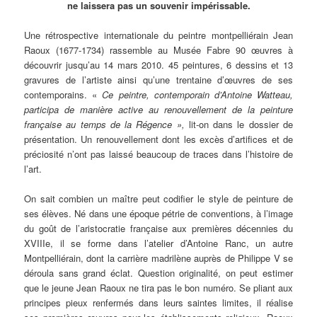
ne laissera pas un souvenir impérissable.
Une rétrospective internationale du peintre montpelliérain Jean
Raoux (1677-1734) rassemble au Musée Fabre 90 œuvres à
découvrir jusqu’au 14 mars 2010. 45 peintures, 6 dessins et 13
gravures de l’artiste ainsi qu’une trentaine d’œuvres de ses
contemporains. «
Ce peintre, contemporain d’Antoine Watteau,
participa de manière active au renouvellement de la peinture
française au temps de la Régence »,
lit-on dans le dossier de
présentation. Un renouvellement dont les excès d’artifices et de
préciosité n’ont pas laissé beaucoup de traces dans l’histoire de
l’art.
On sait combien un maître peut codifier le style de peinture de
ses élèves. Né dans une époque pétrie de conventions, à l’image
du goût de l’aristocratie française aux premières décennies du
XVIIIe, il se forme dans l’atelier d’Antoine Ranc, un autre
Montpelliérain, dont la carrière madrilène auprès de Philippe V se
déroula sans grand éclat. Question originalité, on peut estimer
que le jeune Jean Raoux ne tira pas le bon numéro. Se pliant aux
principes pieux renfermés dans leurs saintes limites, il réalise