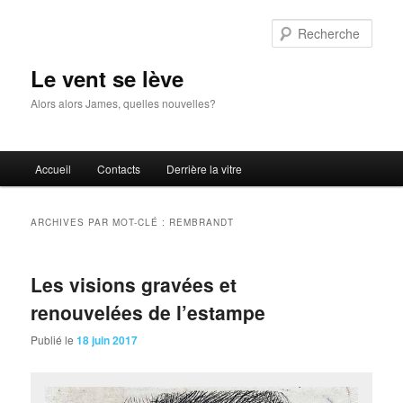
Aller
Aller
au
au
Rech
contenu
contenu
principal
secondaire
Le vent se lève
Alors alors James, quelles nouvelles?
Menu
Accueil
Contacts
Derrière la vitre
principal
ARCHIVES PAR MOT-CLÉ :
REMBRANDT
Les visions gravées et
renouvelées de l’estampe
Publié le
18 juin 2017