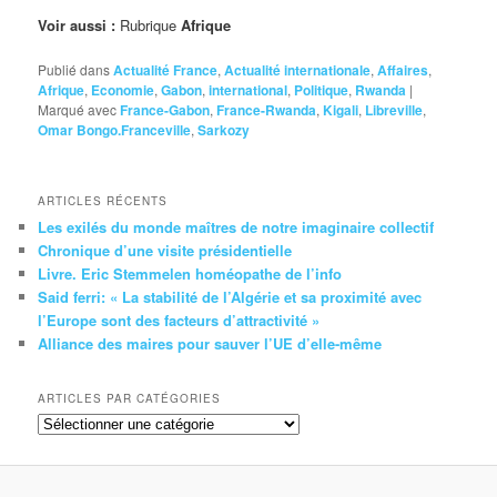
Voir aussi :
Rubrique
Afrique
Publié dans
Actualité France
,
Actualité internationale
,
Affaires
,
Afrique
,
Economie
,
Gabon
,
international
,
Politique
,
Rwanda
|
Marqué avec
France-Gabon
,
France-Rwanda
,
Kigali
,
Libreville
,
Omar Bongo.Franceville
,
Sarkozy
ARTICLES RÉCENTS
Les exilés du monde maîtres de notre imaginaire collectif
Chronique d’une visite présidentielle
Livre. Eric Stemmelen homéopathe de l’info
Said ferri: « La stabilité de l’Algérie et sa proximité avec
l’Europe sont des facteurs d’attractivité »
Alliance des maires pour sauver l’UE d’elle-même
ARTICLES PAR CATÉGORIES
Articles
par
catégories