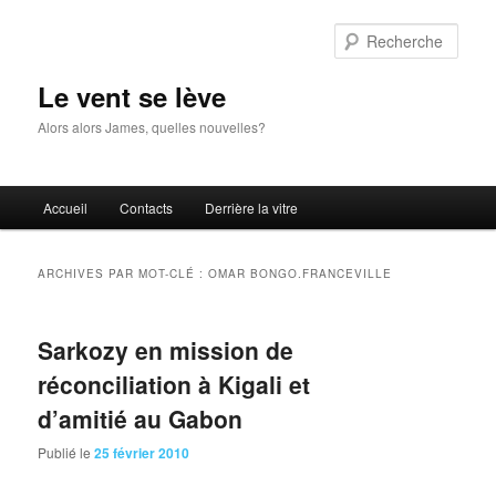
Aller
Aller
au
au
Rech
contenu
contenu
principal
secondaire
Le vent se lève
Alors alors James, quelles nouvelles?
Menu
Accueil
Contacts
Derrière la vitre
principal
ARCHIVES PAR MOT-CLÉ :
OMAR BONGO.FRANCEVILLE
Sarkozy en mission de
réconciliation à Kigali et
d’amitié au Gabon
Publié le
25 février 2010