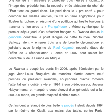
Une journée à Franceville et Libreville, trois heures à Kigali… A
l’image des précédentes, la nouvelle virée africaine du chef de
l’Etat tient du grand écart. Un pied dans le « pré carré » pour
conforter les vieilles amitiés, l’autre en terre anglophone pour
illustrer la rupture, en résumé d’une politique qui hésite toujours à
trancher le lien avec la «
Françafrique
« . Même symbolique, le
premier séjour jeudi d’un président français au Rwanda depuis
le
génocide
constitue le point d’orgue de cette tournée. Nicolas
Sarkozy vient y enterrer trois ans de brouille diplomatique et
judiciaire avec le régime de
Paul Kagamé
, nouvelle étape de
l’effort de « réconciliation » lancé en 2007 pour solder les
contentieux de la France en Afrique.
Le Rwanda a coupé les ponts fin 2006, après l’émission par le
juge Jean-Louis Bruguière de mandats d’arrêt contre neuf
proches du président rwandais, soupçonnés d’avoir fomenté
l’attentat qui a coûté la vie en 1994 à son prédécesseur, Juvenal
Habyarimana, et marqué le coup d’envoi d’un génocide qui a fait
800.000 morts, en grande majorité d’ethnie tutsie.
Cet incident a relancé de plus belle
le procès
instruit depuis 1994
par le régime de Kigali, aux mains des tutsis, contre Paris,