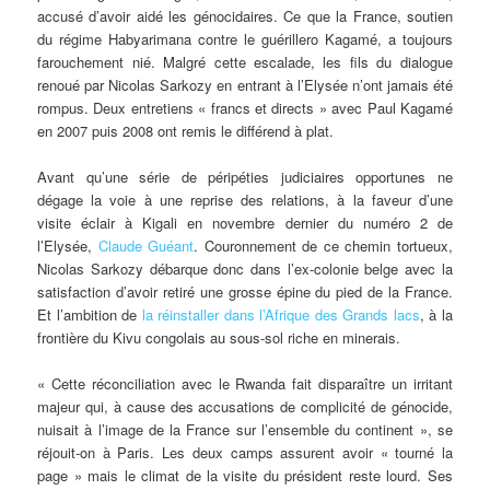
accusé d’avoir aidé les génocidaires. Ce que la France, soutien
du régime Habyarimana contre le guérillero Kagamé, a toujours
farouchement nié. Malgré cette escalade, les fils du dialogue
renoué par Nicolas Sarkozy en entrant à l’Elysée n’ont jamais été
rompus. Deux entretiens « francs et directs » avec Paul Kagamé
en 2007 puis 2008 ont remis le différend à plat.
Avant qu’une série de péripéties judiciaires opportunes ne
dégage la voie à une reprise des relations, à la faveur d’une
visite éclair à Kigali en novembre dernier du numéro 2 de
l’Elysée,
Claude Guéant
. Couronnement de ce chemin tortueux,
Nicolas Sarkozy débarque donc dans l’ex-colonie belge avec la
satisfaction d’avoir retiré une grosse épine du pied de la France.
Et l’ambition de
la réinstaller dans l’Afrique des Grands lacs
, à la
frontière du Kivu congolais au sous-sol riche en minerais.
« Cette réconciliation avec le Rwanda fait disparaître un irritant
majeur qui, à cause des accusations de complicité de génocide,
nuisait à l’image de la France sur l’ensemble du continent », se
réjouit-on à Paris. Les deux camps assurent avoir « tourné la
page » mais le climat de la visite du président reste lourd. Ses