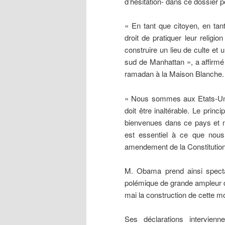
d’hésitation- dans ce dossier p
« En tant que citoyen, en ta
droit de pratiquer leur relig
construire un lieu de culte et
sud de Manhattan », a affirm
ramadan à la Maison Blanche.
« Nous sommes aux Etats-Unis,
doit être inaltérable. Le prin
bienvenues dans ce pays et n
est essentiel à ce que nous
amendement de la Constitution d
M.
Obama
prend ainsi spect
polémique de grande ampleur d
mai la construction de cette 
Ses déclarations intervien