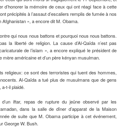
 d’honorer la mémoire de ceux qui ont réagi face à cette
ont précipités à l’assaut d’escaliers remplis de fumée à nos
n Afghanistan », a encore dit M.
Obama
.
ontre qui nous nous battons et pourquoi nous nous battons.
s la liberté de religion. La cause d’Al-Qaïda n’est pas
caricaturale de l’islam », a encore expliqué le président de
ne mère américaine et d’un père kényan musulman.
s religieux: ce sont des terroristes qui tuent des hommes,
nnocents. Al-Qaïda a tué plus de musulmans que de gens
 a-t-il plaidé.
s d’un iftar, repas de rupture du jeûne observé par les
madan, dans la salle de dîner d’apparat de la Maison
année de suite que M.
Obama
participe à cet événement,
ur George W. Bush.