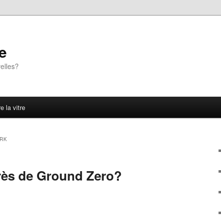
e
elles?
e la vitre
RK
ès de Ground Zero?