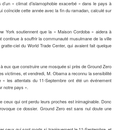
s d’un « climat d’islamophobie exacerbé » dans le pays à
i coïncide cette année avec la fin du ramadan, calculé sur
ew York soutiennent que la « Maison Cordoba » aidera à
t continue à souffrir la communauté musulmane de la ville
 gratte-ciel du World Trade Center, qui avaient fait quelque
 à eux que construire une mosquée si près de Ground Zero
es victimes, et vendredi, M.
Obama
a reconnu la sensibilité
ue « les attentats du 11-Septembre ont été un événement
r notre pays ».
de ceux qui ont perdu leurs proches est inimaginable. Donc
rovoque ce dossier. Ground Zero est sans nul doute une
er ceux qui sont morts si tragiquement le 11-Septembre, et