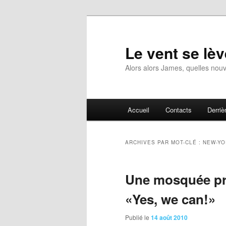
Aller
Aller
au
au
contenu
contenu
Le vent se lèv
principal
secondaire
Alors alors James, quelles nouv
Menu
Accueil
Contacts
Derrièr
principal
ARCHIVES PAR MOT-CLÉ :
NEW-YO
Une mosquée pr
«Yes, we can!»
Publié le
14 août 2010