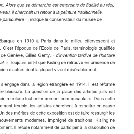
ion. Alors que sa démarche est empreinte de fidélité au réel.
eau, il cherchait un retour à la peinture traditionnelle.
e particulière
», indique le conservateur du musée de
ébarque en 1910 à Paris dans le milieu effervescent et
C’est l’époque de l’Ecole de Paris, terminologie qualifiée
is de Genève, Gilles Genty, «
d’invention tardive de l’histoire
ial. »
Toujours est-il que Kisling se retrouve en présence de
 bien d’autres dont la plupart vivent misérablement.
s’engage dans la légion étrangère en 1914. Il est réformé
ne blessure. La question de la place des artistes juifs est
peintre refuse tout enfermement communautaire. Dans cette
lement trouble, les artistes cherchent à remettre en cause
 Un des mérites de cette exposition est de faire ressurgir les
 mouvements modernes. Imprégné de traditions, Kisling ne
ent. Il refuse notamment de participer à la dissolution de