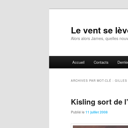
Aller
Aller
au
au
contenu
contenu
Le vent se lèv
principal
secondaire
Alors alors James, quelles nouv
Menu
Accueil
Contacts
Derrièr
principal
ARCHIVES PAR MOT-CLÉ :
GILLES
Kisling sort de 
Publié le
11 juillet 2008