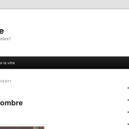
e
elles?
e la vitre
 GENTY
l’ombre