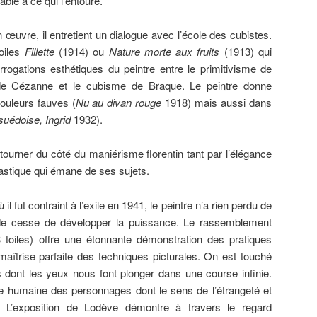
able à ce qui l’entoure.
 œuvre, il entretient un dialogue avec l’école des cubistes.
toiles
Fillette
(1914) ou
Nature morte aux fruits
(1913) qui
rrogations esthétiques du peintre entre le primitivisme de
de Cézanne et le cubisme de Braque. Le peintre donne
ouleurs fauves (
Nu au divan rouge
1918) mais aussi dans
uédoise, Ingrid
1932).
ourner du côté du maniérisme florentin tant par l’élégance
astique qui émane de ses sujets.
il fut contraint à l’exile en 1941, le peintre n’a rien perdu de
t de cesse de développer la puissance. Le rassemblement
toiles) offre une étonnante démonstration des pratiques
 maîtrise parfaite des techniques picturales. On est touché
s dont les yeux nous font plonger dans une course infinie.
e humaine des personnages dont le sens de l’étrangeté et
s. L’exposition de Lodève démontre à travers le regard