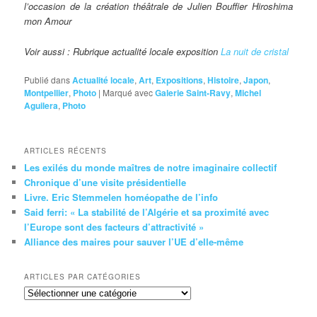
l’occasion de la création théâtrale de Julien Bouffier Hiroshima
mon Amour
Voir aussi : Rubrique actualité locale exposition
La nuit de cristal
Publié dans
Actualité locale
,
Art
,
Expositions
,
Histoire
,
Japon
,
Montpellier
,
Photo
|
Marqué avec
Galerie Saint-Ravy
,
Michel
Aguilera
,
Photo
ARTICLES RÉCENTS
Les exilés du monde maîtres de notre imaginaire collectif
Chronique d’une visite présidentielle
Livre. Eric Stemmelen homéopathe de l’info
Said ferri: « La stabilité de l’Algérie et sa proximité avec
l’Europe sont des facteurs d’attractivité »
Alliance des maires pour sauver l’UE d’elle-même
ARTICLES PAR CATÉGORIES
Articles
par