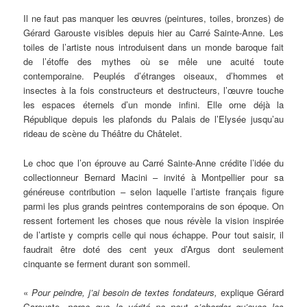
Il
ne faut pas manquer les œuvres (peintures, toiles, bronzes) de
Gérard Garouste visibles depuis hier au Carré Sainte-Anne. Les
toiles de l’artiste nous introduisent dans un monde baroque fait
de l’étoffe des mythes où se mêle une acuité toute
contemporaine. Peuplés d’étranges oiseaux, d’hommes et
insectes à la fois constructeurs et destructeurs, l’œuvre touche
les espaces éternels d’un monde infini. Elle orne déjà la
République depuis les plafonds du Palais de l’Elysée jusqu’au
rideau de scène du Théâtre du Châtelet.
Le choc que l’on éprouve au Carré Sainte-Anne crédite l’idée du
collectionneur Bernard Macini – invité à Montpellier pour sa
généreuse contribution – selon laquelle l’artiste français figure
parmi les plus grands peintres contemporains de son époque. On
ressent fortement les choses que nous révèle la vision inspirée
de l’artiste y compris celle qui nous échappe. Pour tout saisir, il
faudrait être doté des cent yeux d’Argus dont seulement
cinquante se ferment durant son sommeil.
«
Pour peindre, j’ai besoin de textes fondateurs,
explique Gérard
Garouste,
parce que la vérité ne peut s’aborder qu’avec les