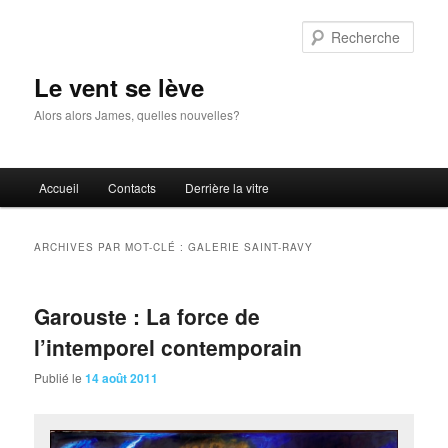
Aller
Aller
au
au
Rech
contenu
contenu
principal
secondaire
Le vent se lève
Alors alors James, quelles nouvelles?
Menu
Accueil
Contacts
Derrière la vitre
principal
ARCHIVES PAR MOT-CLÉ :
GALERIE SAINT-RAVY
Garouste : La force de
l’intemporel contemporain
Publié le
14 août 2011