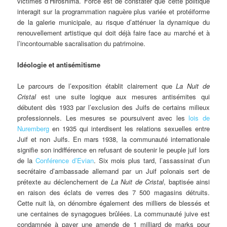
victimes d’Hiroshima. Force est de constater que cette politique
interagit sur la programmation naguère plus variée et protéiforme
de la galerie municipale, au risque d’atténuer la dynamique du
renouvellement artistique qui doit déjà faire face au marché et à
l’incontournable sacralisation du patrimoine.
Idéologie et antisémitisme
Le parcours de l’exposition établit clairement que
La Nuit de
Cristal
est une suite logique aux mesures antisémites qui
débutent dès 1933 par l’exclusion des Juifs de certains milieux
professionnels. Les mesures se poursuivent avec les
lois de
Nuremberg
en 1935 qui interdisent les relations sexuelles entre
Juif et non Juifs. En mars 1938, la communauté internationale
signifie son indifférence en refusant de soutenir le peuple juif lors
de la
Conférence d’Evian
. Six mois plus tard, l’assassinat d’un
secrétaire d’ambassade allemand par un Juif polonais sert de
prétexte au déclenchement de
La Nuit de Cristal
, baptisée ainsi
en raison des éclats de verres des 7 500 magasins détruits.
Cette nuit là, on dénombre également des milliers de blessés et
une centaines de synagogues brûlées. La communauté juive est
condamnée à payer une amende de 1 milliard de marks pour