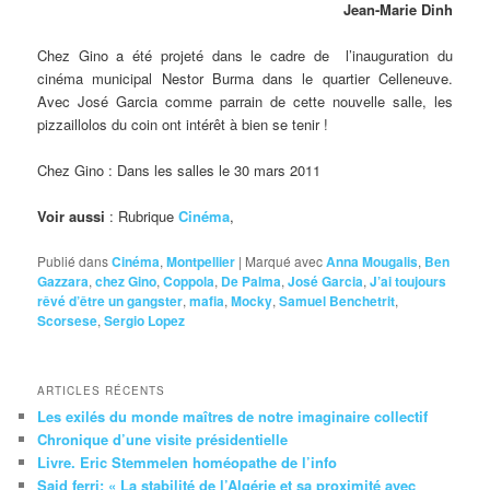
Jean-Marie Dinh
Chez Gino a été projeté dans le cadre de l’inauguration du
cinéma municipal Nestor Burma dans le quartier Celleneuve.
Avec José Garcia comme parrain de cette nouvelle salle, les
pizzaillolos du coin ont intérêt à bien se tenir !
Chez Gino : Dans les salles le 30 mars 2011
Voir aussi
: Rubrique
Cinéma
,
Publié dans
Cinéma
,
Montpellier
|
Marqué avec
Anna Mougalis
,
Ben
Gazzara
,
chez Gino
,
Coppola
,
De Palma
,
José Garcia
,
J’ai toujours
rêvé d’être un gangster
,
mafia
,
Mocky
,
Samuel Benchetrit
,
Scorsese
,
Sergio Lopez
ARTICLES RÉCENTS
Les exilés du monde maîtres de notre imaginaire collectif
Chronique d’une visite présidentielle
Livre. Eric Stemmelen homéopathe de l’info
Said ferri: « La stabilité de l’Algérie et sa proximité avec