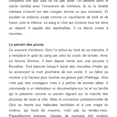
comprend vite que cela ne va pas durer. On pénètre dans le
cercle familial avec l’innocence de l’enfance, là où la fatalité
clanique s’inscrit sur des visages encore un peu souriants. Et
soudain la violence surgit comme un cauchemar de bruit et de
fureur, puis le silence. Le sang si cher qui cimente tous les liens
se répand. Il appelle des représailles. Il va devoir couler à
nouveau…
Le parrain des pizzas
Ce souvenir d’enfance, Gino l’a enfoui au fond de sa mémoire. Il
a remplacé le goût du sang par celui du coulis de tomate. Avec
sa femme Simone, il tient depuis trente ans une pizzeria à
Bruxelles. Tout bascule lorsqu’il reçoit des nouvelles d’Italie qui
lui annoncent la mort prochaine de son oncle. Il va falloir se
montrer à la hauteur pour toucher sa grosse part d’héritage. Gino
n’est pas très courageux mais il a parfois de bonnes idées. Il
commande à un réalisateur un documentaire sur lui et sa famille
qui le présente comme un parrain régnant sur le marché des
pizzerias de toute la ville. Mais la conversion professionnelle de
Gino se heurte aux habitudes familiales et à une magie du
cinéma, qui faute de moyens, n’est pas au rendez-vous.
Passablement branque, l’équipe de tournage doit rivaliser