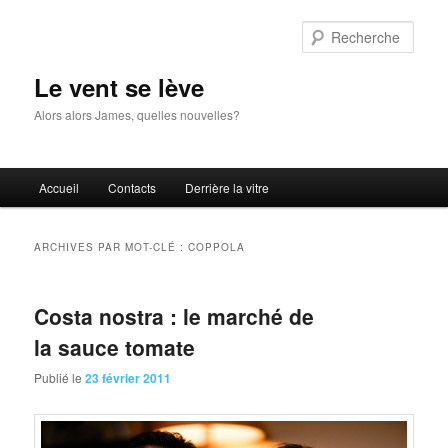
Aller
Aller
au
au
Rech
contenu
contenu
principal
secondaire
Le vent se lève
Alors alors James, quelles nouvelles?
Menu
Accueil
Contacts
Derrière la vitre
principal
ARCHIVES PAR MOT-CLÉ :
COPPOLA
Costa nostra : le marché de
la sauce tomate
Publié le
23 février 2011