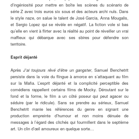
d’ingéniosité pour mettre en boîte les scènes du scénario de
série Z avec trois euros six sous et des acteurs archi nuls. Dans
le style naze, on salue le talent de José Garcia, Anna Mougalis,
et Sergio Lopez qui se révèle en négatif. La fiction vole si bas
qu’elle en vient à flirter avec la réalité au point de réveiller un vrai
maffieux qui débarque avec ses sbires pour défendre son
territoire.
Esprit déjanté
Après
J’ai toujours rêvé d’être un gangster
, Samuel Benchetrit
persiste dans la voie du flingue à amorce en s’attaquant au film
sur la Mafia. L’esprit déjanté et la complicité perceptible des
comédiens rappellent certains films de Mocky. Déroutant sur le
fond et la forme, le film a un côté poseur qui peut agacer ou
séduire (par le ridicule). Sans se prendre au sérieux, Samuel
Benchetrit manie les références du genre en signant une
production empreinte d’humour et non moins dénuée de
messages à l’égard des clichés qui fourmillent dans le septième
art. Un clin d’œil amoureux en quelque sorte…