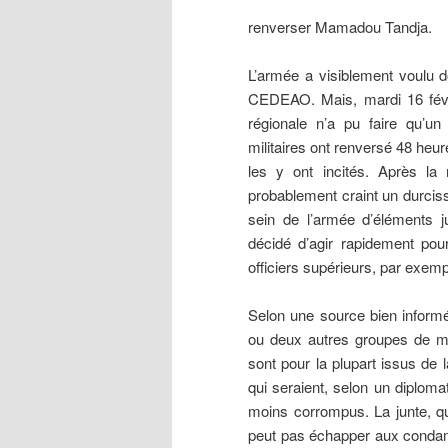
renverser Mamadou Tandja.
L’armée a visiblement voulu 
CEDEAO. Mais, mardi 16 févri
régionale n’a pu faire qu’un
militaires ont renversé 48 heu
les y ont incités. Après la r
probablement craint un durciss
sein de l’armée d’éléments j
décidé d’agir rapidement pou
officiers supérieurs, par exemp
Selon une source bien informé
ou deux autres groupes de mil
sont pour la plupart issus de 
qui seraient, selon un diplo
moins corrompus. La junte, q
peut pas échapper aux condam