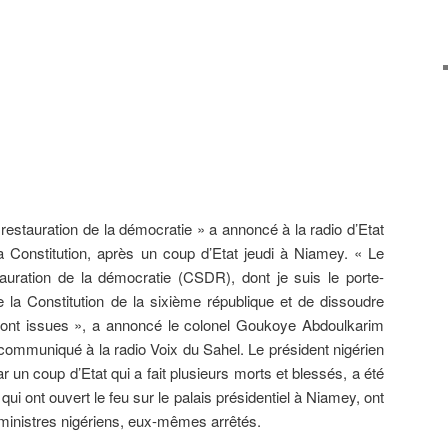
estauration de la démocratie » a annoncé à la radio d’Etat
a Constitution, après un coup d’Etat jeudi à Niamey. « Le
auration de la démocratie (CSDR), dont je suis le porte-
 la Constitution de la sixième république et de dissoudre
n sont issues », a annoncé le colonel Goukoye Abdoulkarim
n communiqué à la radio Voix du Sahel. Le président nigérien
 un coup d’Etat qui a fait plusieurs morts et blessés, a été
ui ont ouvert le feu sur le palais présidentiel à Niamey, ont
 ministres nigériens, eux-mêmes arrêtés.