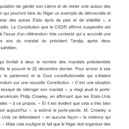
ulation de garder son calme et de rester unie autour des
 qui pourront faire du Niger un exemple de démocratie et
tar des autres Etats épris de paix et de stabilité », a
a radio. La Constitution que le CSDR affirme suspendre est
 à l’issue d’un référendum très contesté qui a accordé une
rois ans du mandat du président Tandja, après deux
 sahélien.
qui limitait à deux le nombre des mandats présidentiels
uitte le pouvoir le 22 décembre dernier. Pour arriver à ses
 le parlement et la Cour constitutionnelle qui s’étaient
endum sur une nouvelle Constitution. « C’est une situation
 a essayé de rallonger son mandat », a réagi jeudi le porte-
américain Philip Crowley, en affirmant que les Etats-Unis
des » à ce propos. « Et il est évident que cela a très bien
ssé aujourd’hui », a estimé le porte-parole. M. Crowley a
ts-Unis ne défendaient « en aucune façon » la violence qui
. « Mais cela souligne le fait que le Niger doit organiser des