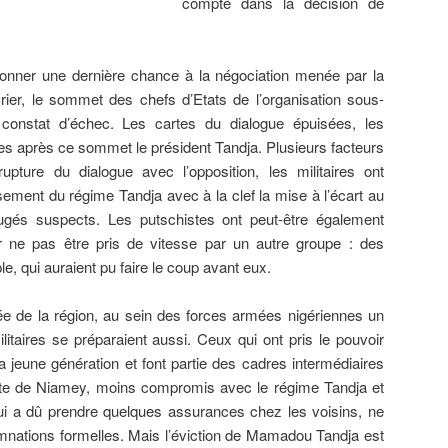
compté dans la décision de
donner une dernière chance à la négociation menée par la
er, le sommet des chefs d’Etats de l’organisation sous-
 constat d’échec. Les cartes du dialogue épuisées, les
res après ce sommet le président Tandja. Plusieurs facteurs
upture du dialogue avec l’opposition, les militaires ont
ement du régime Tandja avec à la clef la mise à l’écart au
ugés suspects. Les putschistes ont peut-être également
r ne pas être pris de vitesse par un autre groupe : des
le, qui auraient pu faire le coup avant eux.
e de la région, au sein des forces armées nigériennes un
itaires se préparaient aussi. Ceux qui ont pris le pouvoir
la jeune génération et font partie des cadres intermédiaires
mate de Niamey, moins compromis avec le régime Tandja et
ui a dû prendre quelques assurances chez les voisins, ne
nations formelles. Mais l’éviction de Mamadou Tandja est