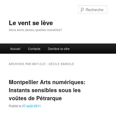
Aller
Aller
au
au
Rech
contenu
contenu
principal
secondaire
Le vent se lève
Alors alors James, quelles nouvelles?
Menu
Accueil
Contacts
Derrière la vitre
principal
ARCHIVES PAR MOT-CLÉ :
CÉCILE BABIOLE
Montpellier Arts numériques:
Instants sensibles sous les
voûtes de Pétrarque
Publié le
27 août 2011