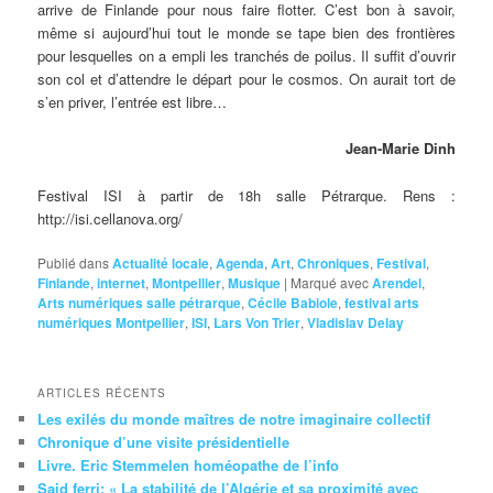
arrive de Finlande pour nous faire flotter. C’est bon à savoir,
même si aujourd’hui tout le monde se tape bien des frontières
pour lesquelles on a empli les tranchés de poilus. Il suffit d’ouvrir
son col et d’attendre le départ pour le cosmos. On aurait tort de
s’en priver, l’entrée est libre…
Jean-Marie Dinh
Festival ISI à partir de 18h salle Pétrarque. Rens :
http://isi.cellanova.org/
Publié dans
Actualité locale
,
Agenda
,
Art
,
Chroniques
,
Festival
,
Finlande
,
internet
,
Montpellier
,
Musique
|
Marqué avec
Arendel
,
Arts numériques salle pétrarque
,
Cécile Babiole
,
festival arts
numériques Montpellier
,
ISI
,
Lars Von Trier
,
Vladislav Delay
ARTICLES RÉCENTS
Les exilés du monde maîtres de notre imaginaire collectif
Chronique d’une visite présidentielle
Livre. Eric Stemmelen homéopathe de l’info
Said ferri: « La stabilité de l’Algérie et sa proximité avec