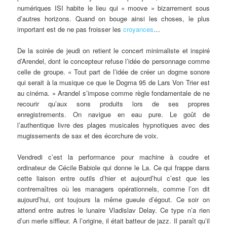
numériques ISI habite le lieu qui « moove » bizarrement sous
d’autres horizons. Quand on bouge ainsi les choses, le plus
important est de ne pas froisser les
croyances
…
De la soirée de jeudi on retient le concert minimaliste et inspiré
d’Arendel, dont le concepteur refuse l’idée de personnage comme
celle de groupe. « Tout part de l’idée de créer un dogme sonore
qui serait à la musique ce que le Dogma 95 de Lars Von Trier est
au cinéma. » Arandel s’impose comme règle fondamentale de ne
recourir qu’aux sons produits lors de ses propres
enregistrements. On navigue en eau pure. Le goût de
l’authentique livre des plages musicales hypnotiques avec des
mugissements de sax et des écorchure de voix.
Vendredi c’est la performance pour machine à coudre et
ordinateur de Cécile Babiole qui donne le La. Ce qui frappe dans
cette liaison entre outils d’hier et aujourd’hui c’est que les
contremaîtres où les managers opérationnels, comme l’on dit
aujourd’hui, ont toujours la même gueule d’égout. Ce soir on
attend entre autres le lunaire Vladislav Delay. Ce type n’a rien
d’un merle siffleur. A l’origine, il était batteur de jazz. Il paraît qu’il