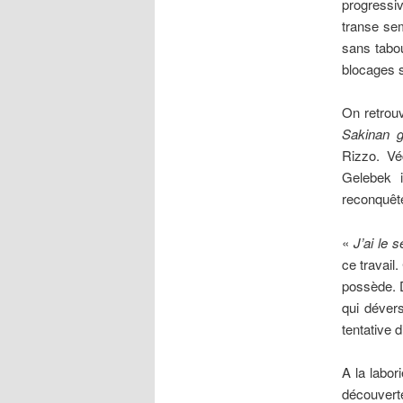
progressiv
transe sem
sans tabou
blocages 
On retrouv
Sakinan g
Rizzo. V
Gelebek i
reconquête
«
J’ai le 
ce travail
possède. D
qui dévers
tentative 
A la labor
découvert