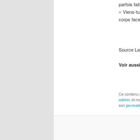
parfois fa
« Viens-tu
corps face
Source La
Voir aussi
Ce contenu 
admin
, et 
son
permali