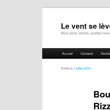
Aller
au
contenu
Le vent se lèv
principal
Alors alors James, quelles nouv
Menu
Accueil
Contacts
Derrièr
principal
Publié le
7 juillet 2015
Bou
Riz