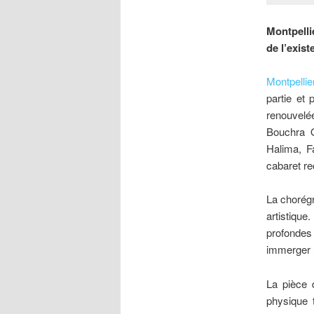
Montpell
de l’exist
Montpelli
partie et
renouvelée
Bouchra O
Halima, F
cabaret re
La chorégr
artistique
profondes 
immerger 
La pièce 
physique t