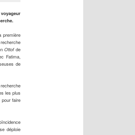
 voyageur
herche.
a première
 recherche
ion
Ottof
de
ec Fatima,
nseuses de
a recherche
es les plus
 pour faire
oïncidence
 se déploie