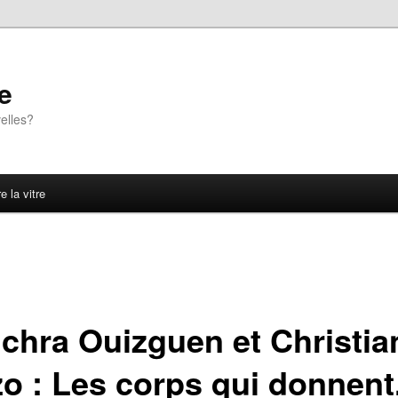
e
elles?
e la vitre
chra Ouizguen et Christia
zo : Les corps qui donnent