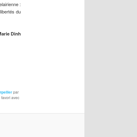
lairienne :
libertés du
arie Dinh
pellier
par
n favori avec