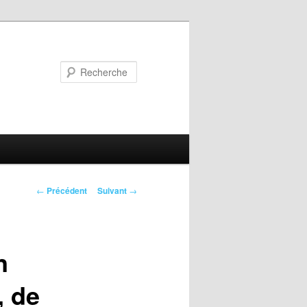
Recherche
Navigation
←
Précédent
Suivant
→
des
articles
n
, de