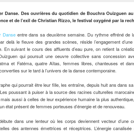
ier Danse. Des ouvrières du quotidien de Bouchra Ouizguen au
ence et de l’exil de Christian Rizzo, le festival oxygéné par la rec
er Danse
entre dans sa deuxième semaine. Du rythme effréné de l
 par delà le fleuve des grandes scènes, réside l’engagement d’une
. En suivant le cours des affluents d’eau pure, on retient la créat
uizguen qui poursuit une oeuvre collective sans concession av
atma et Fatéma, quatre Aïtas, femmes libres, chanteuses et da
converties sur le tard à l’univers de la danse contemporaine.
aphe qui pourrait être leur fille, les entraîne, depuis huit ans dans s
. Les poussant à puiser à la source des racines culturelles marocain
mais aussi à celles de leur expérience humaine la plus authentique,
un état présent de femmes porteuses d’énergie et de renouveau.
débute dans une lenteur où les corps deviennent vecteur d’une c
elles des antennes émettrices et réceptrices. L’énergie canalisée