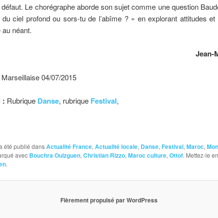
it défaut. Le chorégraphe aborde son sujet comme une question Baude
 du ciel profond ou sors-tu de l’abîme ? » en explorant attitudes et 
 au néant.
Jean-M
 Marseillaise 04/07/2015
 :
Rubrique
Danse
, rubrique
Festival
,
a été publié dans
Actualité France
,
Actualité locale
,
Danse
,
Festival
,
Maroc
,
Mont
marqué avec
Bouchra Ouizguen
,
Christian Rizzo
,
Maroc culture
,
Ottof
. Mettez-le e
en
.
Fièrement propulsé par WordPress