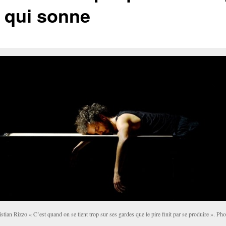
t qui sonne
stian Rizzo « C’est quand on se tient trop sur ses gardes que le pire finit par se produire ». Pho