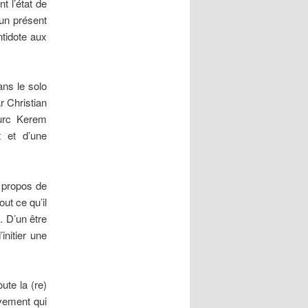
t l’état de
 un présent
ntidote aux
ans le solo
 Christian
urc Kerem
t et d’une
 propos de
ut ce qu’il
. D’un être
initier une
ute la (re)
vement qui