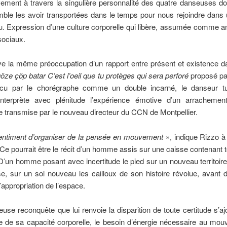
ement à travers la singulière personnalité des quatre danseuses don
ble les avoir transportées dans le temps pour nous rejoindre dans
. Expression d’une culture corporelle qui libère, assumée comme a
sociaux.
e la même préoccupation d’un rapport entre présent et existence d
öze çöp batar
C’est l’oeil que tu protèges qui sera perforé
proposé par
écu par le chorégraphe comme un double incarné, le danseur t
nterprète avec plénitude l’expérience émotive d’un arrachemen
 transmise par le nouveau directeur du CCN de Montpellier.
sentiment d’organiser de la pensée en mouvement
», indique Rizzo à
. Ce pourrait être le récit d’un homme assis sur une caisse contenant to
’un homme posant avec incertitude le pied sur un nouveau territoire
e, sur un sol nouveau les cailloux de son histoire révolue, avant d’
d’appropriation de l’espace.
ieuse reconquête que lui renvoie la disparition de toute certitude s’ajo
e de sa capacité corporelle, le besoin d’énergie nécessaire au mou