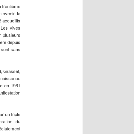
a trentième
 avenir, la
 accueillis
 Les vives
r plusieurs
fère depuis
 sont sans
d, Grasset,
e naissance
que en 1981
nifestation
r un triple
bration du
clatement