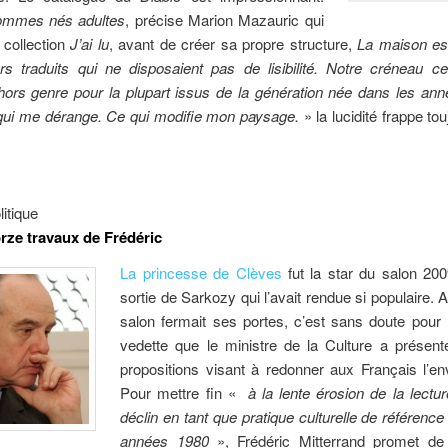
ommes nés adultes
, précise Marion Mazauric qui
a collection
J’ai lu
, avant de créer sa propre structure,
La maison es
rs traduits qui ne disposaient pas de lisibilité. Notre créneau c
hors genre pour la plupart issus de la génération née dans les an
 qui me dérange. Ce qui modifie mon paysage.
» la lucidité frappe to
litique
rze travaux de Frédéric
La princesse de Clèves
fut la star du salon 200
sortie de Sarkozy qui l’avait rendue si populaire. A
salon fermait ses portes, c’est sans doute pour l
vedette que le ministre de la Culture a présent
propositions visant à redonner aux Français l’env
Pour mettre fin «
à la lente érosion de la lectu
déclin en tant que pratique culturelle de référence
années 1980
», Frédéric Mitterrand promet de