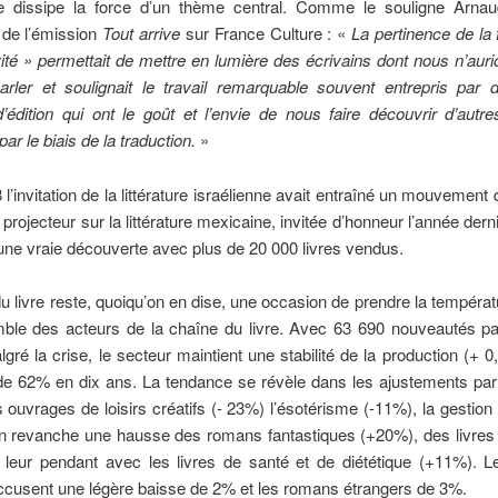
e dissipe la force d’un thème central. Comme le souligne Arnau
 de l’émission
Tout arrive
sur France Culture : «
La pertinence de la
ité » permettait de mettre en lumière des écrivains dont nous n’aur
arler et soulignait le travail remarquable souvent entrepris par d
édition qui ont le goût et l’envie de nous faire découvrir d’autr
 par le biais de la traduction.
»
 l’invitation de la littérature israélienne avait entraîné un mouvement 
projecteur sur la littérature mexicaine, invitée d’honneur l’année derni
une vraie découverte avec plus de 20 000 livres vendus.
u livre reste, quoiqu’on en dise, une occasion de prendre la tempéra
mble des acteurs de la chaîne du livre. Avec 63 690 nouveautés pa
gré la crise, le secteur maintient une stabilité de la production (+ 
 de 62% en dix ans. La tendance se révèle dans les ajustements par
s ouvrages de loisirs créatifs (- 23%) l’ésotérisme (-11%), la gestion
n revanche une hausse des romans fantastiques (+20%), des livres 
 leur pendant avec les livres de santé et de diététique (+11%). 
ccusent une légère baisse de 2% et les romans étrangers de 3%.