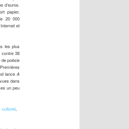
ns d’euros.
rt papier,
de 20 000
Internet et
s les plus
 contre 38
e de poésie
 Premières
and lance
A
révues dans
nces un peu
u culturel
,