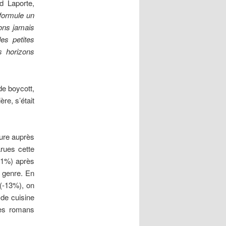
d Laporte,
 formule un
ions jamais
es petites
es horizons
de boycott,
ère, s’était
ture auprès
rues cette
0,1%) après
 genre. En
 (-13%), on
de cuisine
Les romans