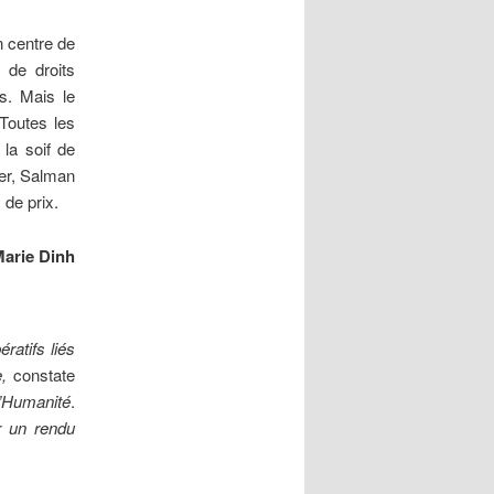
n centre de
s de droits
s. Mais le
 Toutes les
 la soif de
ter, Salman
de prix.
arie Dinh
ratifs liés
,
constate
l’Humanité
.
r un rendu