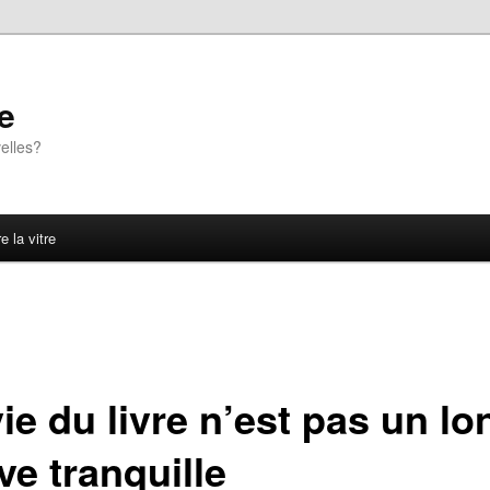
e
elles?
e la vitre
ie du livre n’est pas un lo
ve tranquille