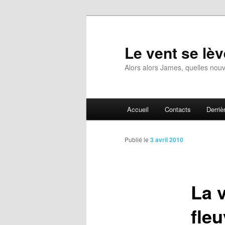
Aller
au
contenu
Le vent se lèv
principal
Alors alors James, quelles nouv
Menu
Accueil
Contacts
Derrièr
principal
Publié le
3 avril 2010
La v
fleu