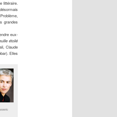
littéraire.
 désormais
. Problème,
es grandes
fendre eux-
ille étoilé
li, Claude
bar). Elles
zauric