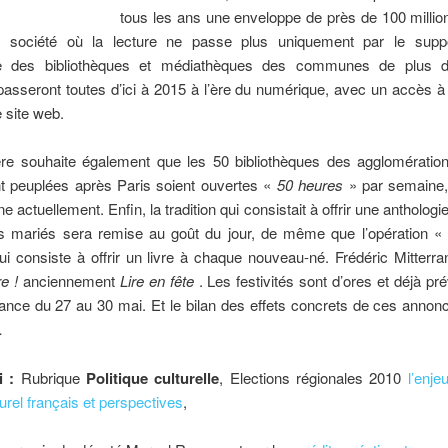
tous les ans une enveloppe de près de 100 millio
société où la lecture ne passe plus uniquement par le suppo
le des bibliothèques et médiathèques des communes de plus 
passeront toutes d’ici à 2015 à l’ère du numérique, avec un accès à 
e site web.
ère souhaite également que les 50 bibliothèques des agglomération
 peuplées après Paris soient ouvertes «
50 heures
» par semaine,
 actuellement. Enfin, la tradition qui consistait à offrir une anthologi
s mariés sera remise au goût du jour, de même que l’opération «
i consiste à offrir un livre à chaque nouveau-né. Frédéric Mitterr
e !
anciennement
Lire en fête
. Les festivités sont d’ores et déjà p
rance du 27 au 30 mai. Et le bilan des effets concrets de ces anno
…
i :
Rubrique
Politique culturelle
, Elections régionales 2010
l’enje
urel français et perspectives
,