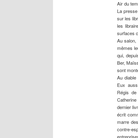
Air du tem
La presse
sur les li
les libra
surfaces c
Au salon, 
mêmes leu
qui, depu
Ber, Maïss
sont monté
Au diable
Eux aussi
Régis de
Catherine
dernier liv
écrit com
marre des
contre-e
entrepris