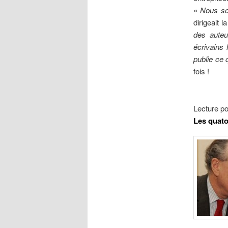
«
Nous s
dirigeait l
des auteu
écrivains 
publie ce
fois !
Lecture po
Les quato