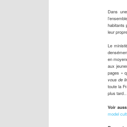
Dans une 
l’ensemb
habitants 
leur propr
Le minist
densément
en moyenne
aux jeune
pages » qu
vous de lir
toute la F
plus tard
Voir auss
model cult