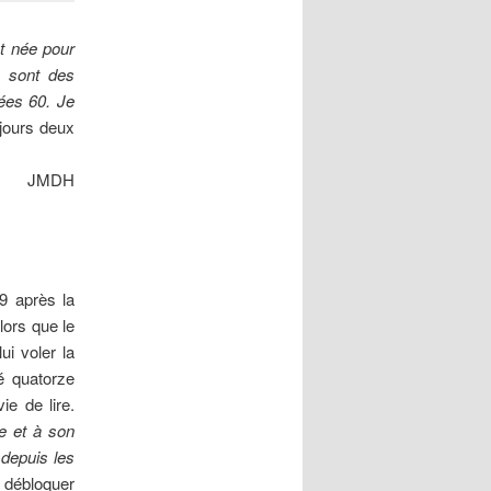
t née pour
e sont des
nées 60. Je
ujours deux
JMDH
9 après la
lors que le
ui voler la
é quatorze
ie de lire.
re et à son
 depuis les
 débloquer