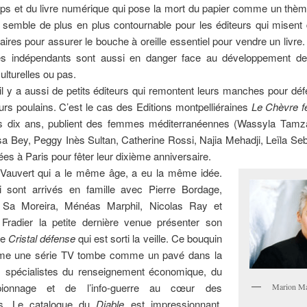
ps et du livre numérique qui pose la mort du papier comme un thème 
 semble de plus en plus contournable pour les éditeurs qui misent
braires pour assurer le bouche à oreille essentiel pour vendre un livre
ires indépendants sont aussi en danger face au développement d
ulturelles ou pas.
il y a aussi de petits éditeurs qui remontent leurs manches pour dé
rs poulains. C’est le cas des
Editions montpelliéraines
Le Chèvre feu
is dix ans, publient des femmes méditerranéennes (Wassyla Tamza
a Bey, Peggy Inès Sultan, Catherine Rossi, Najia Mehadji, Leïla Seb
es à Paris pour fêter leur dixième anniversaire.
 Vauvert qui a le même âge, a eu la même idée.
 sont arrivés en famille avec Pierre Bordage,
 Sa Moreira, Ménéas Marphil, Nicolas Ray et
 Fradier la petite dernière venue présenter son
re
Cristal défense
qui est sorti la veille. Ce bouquin
me une série TV tombe comme un pavé dans la
 spécialistes du renseignement économique, du
spionnage et de l’info-guerre au cœur des
Marion Ma
es. Le catalogue du
Diable
est impressionnant.