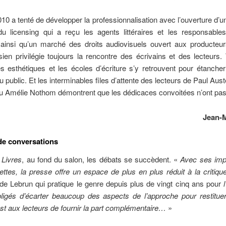
2010 a tenté de développer la professionnalisation avec l’ouverture d’u
du licensing qui a reçu les agents littéraires et les responsable
 ainsi qu’un marché des droits audiovisuels ouvert aux producteur
sien privilégie toujours la rencontre des écrivains et des lecteurs.
esthétiques et les écoles d’écriture s’y retrouvent pour étancher
du public. Et les interminables files d’attente des lecteurs de Paul Aus
u Amélie Nothom démontrent que les dédicaces convoitées n’ont pas 
Jean-M
de conversations
 Livres
, au fond du salon, les débats se succèdent. «
Avec ses impé
tes, la presse offre un espace de plus en plus réduit à la critique
de Lebrun qui pratique le genre depuis plus de vingt cinq ans pour
ligés d’écarter beaucoup des aspects de l’approche pour restitue
est aux lecteurs de fournir la part complémentaire…
»