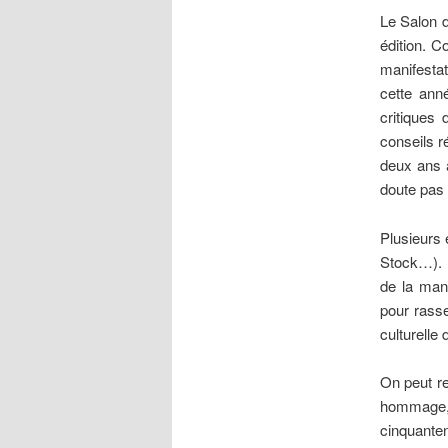
Le Salon d
édition. C
manifestat
cette ann
critiques 
conseils r
deux ans 
doute pas 
Plusieurs 
Stock…). U
de la mani
pour rasse
culturelle
On peut re
hommage, 
cinquant