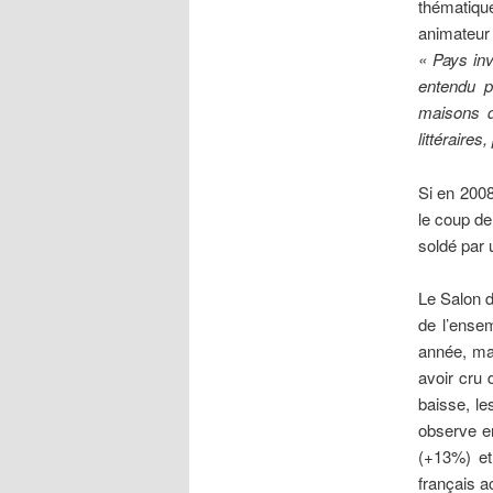
thématiqu
animateur
« Pays inv
entendu p
maisons d’
littéraires,
Si en 2008
le coup de 
soldé par 
Le Salon d
de l’ense
année, mal
avoir cru
baisse, le
observe e
(+13%) et
français a