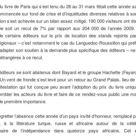
u livre de Paris qui s’est tenu du 26 au 31 mars fêtait cette année s
ommencée sur fond de crise et d’inquiétudes diverses relatives à son
ion s’est achevée sur un bilan assez mitigé. 190 000 visiteurs ont été
ée soit un recul de 7% par rapport aux 204 000 de l’année 2009.
de certains éditeurs sur le prix de location des stands rejoints pa
égionaux – c’est notamment le cas du Languedoc-Roussillon qui pré
adapter son soutien à la demande plus spécifique des éditeurs – ne
étrangères à ce recul.
éditeurs se sont abstenus dont Bayard et le groupe Hachette (Fayar
n vent de fronde s’est levé pour un retour au Grand Palais, lieu d
festation qui fut conçue peu avant l’adoption du prix du livre uni
mbler les acteurs du livre et faire de ce rendez-vous public une ma
 de première importance.
gretter l’absence cette année d’un pays invité d’honneur, remplacé pa
à la littérature turque, russe et africaine autour de la célé
enaire de l’indépendance dans quatorze pays africains. Cet é