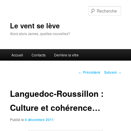
Aller
au
Rech
contenu
principal
Le vent se lève
Alors alors James, quelles nouvelles?
Menu
Accueil
Contacts
Derrière la vitre
principal
Navigation
←
Précédent
Suivant
→
des
articles
Languedoc-Roussillon :
Culture et cohérence…
Publié le
6 décembre 2011