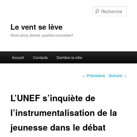
Aller
au
Rech
contenu
principal
Le vent se lève
Alors alors James, quelles nouvelles?
Menu
Accueil
Contacts
Derrière la vitre
principal
Navigation
←
Précédent
Suivant
→
des
articles
L’UNEF s’inquiète de
l’instrumentalisation de la
jeunesse dans le débat