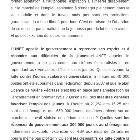
former, aspiration à l’autonomie, aspiration à s’insérer durablement
sur le marché de l’emploi, aspiration à s’engager pleinement dans la
vie d’adulte et dans le travail, mais pas sans les protections
garantissant la même liberté pour tous. C’est en raison de l’abandon
de ce dessein par la nation que la jeunesse perd la foi en son avenir.
Et qu’elle l’exprime de toutes les manières.
L’UNEF appelle le gouvernement à reprendre ses esprits et à
répondre aux difficultés de la jeunesse
L’UNEF appeler le
gouvernement à ne pas céder aux sirènes électoralistes et en
répondant aux véritables difficultés des jeunes. Qu’est devenue
la
lutte contre l’échec scolaire et universitaire
, à l’heure où 40 000
postés ont été supprimés dans l’éducation depuis 2007 et que le plan
Licence de Valérie Pécresse s’est mis en place sans amélioration de
l’encadrement en premier cycle ? Qu’en est-il des
mesures censées
favoriser l’emploi des jeunes,
à l’heure où 21,2% des 15-25 ans
sont au chômage et que 650 000 jeunes diplômés arrivent sur un
marché du travail sinistré en période de crise ? Quelles sont l
es
réponses du gouvernement aux 300 000 jeunes au chômage
non
indemnisés auxquels l’extension du RSA aux mois de 25 ans ne
pourra même pas profiter ? Où sont
les dispositifs de lutte contre la