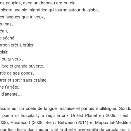
les peuples, avec un drapeau arc-en-ciel,
blème une oie migratrice qui tourne autour du globe,
les langues que tu veux,
 ou pas,
éan,
g séché,
arbon prêt à brûler,
oisir,
 où tu veux,
 libre et grande ouverte,
ortie de ses gonds,
rer et sortir sans crainte,
e t’arrête,
as d’attente…
assar est un poète de langue maltaise et parfois multilingue. Son 
poem of hospitality a reçu le prix United Planet en 2009. Il est 
008), Passeport (2009, Bejn / Between (2011) et Mappa tal-Mediterr
pour les droits des migrants et la liberté universelle de circulation, il