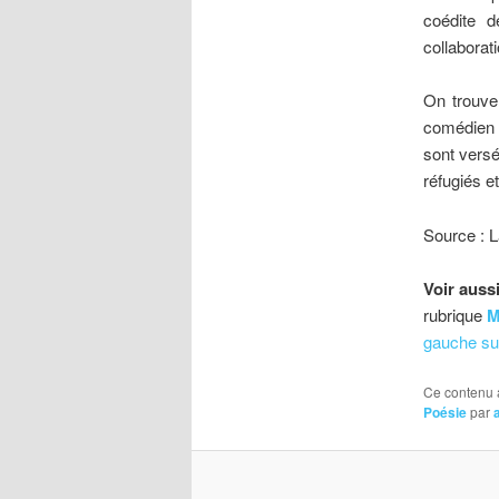
coédite d
collaborat
On trouve 
comédie
sont versé
réfugiés e
Source : L
Voir aussi
rubrique
M
gauche sur
Ce contenu 
Poésie
par