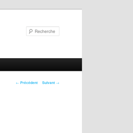
Recherche
Navigation
←
Précédent
Suivant
→
des
articles