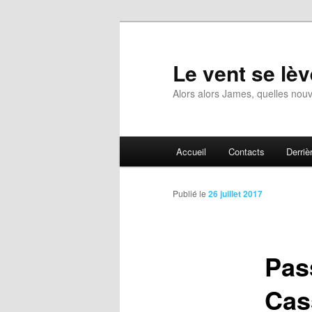
Aller
au
contenu
Le vent se lèv
principal
Alors alors James, quelles nouv
Menu
Accueil
Contacts
Derrièr
principal
Publié le
26 juillet 2017
Pas
Cas