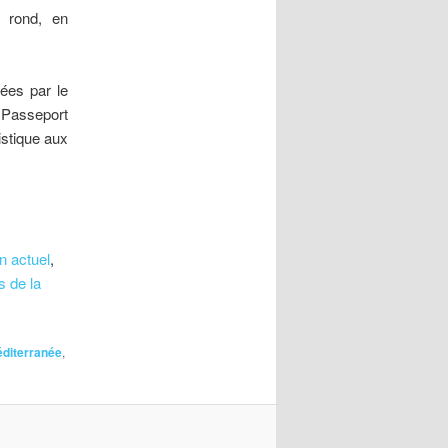
s rond, en
dées par le
u Passeport
istique aux
n actuel
,
 de la
diterranée
,