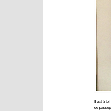
Il
est à toi
ce passep