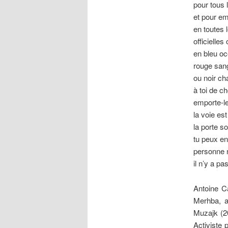
pour tous 
et pour em
en toutes 
officielles
en bleu oc
rouge san
ou noir ch
à toi de ch
emporte-le
la voie est
la porte s
tu peux ent
personne n
il n’y a p
Antoine C
Merhba, a 
Muzajk (2
Activiste 