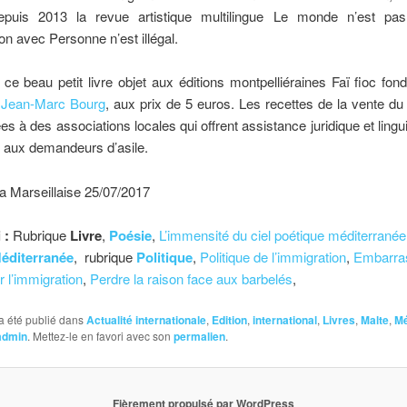
epuis 2013 la revue artistique multilingue Le monde n’est pa
ion avec Personne n’est illégal.
ce beau petit livre objet aux éditions montpelliéraines Faï fioc fon
n
Jean-Marc Bourg
, aux prix de 5 euros. Les recettes de la vente d
es à des associations locales qui offrent assistance juridique et lingu
t aux demandeurs d’asile.
a Marseillaise 25/07/2017
 :
Rubrique
Livre
,
Poésie
,
L’immensité du ciel poétique méditerranée
éditerranée
, rubrique
Politique
,
Politique de l’immigration
,
Embarras
 l’immigration
,
Perdre la raison face aux barbelés
,
a été publié dans
Actualité internationale
,
Edition
,
international
,
Livres
,
Malte
,
Mé
admin
. Mettez-le en favori avec son
permalien
.
Fièrement propulsé par WordPress