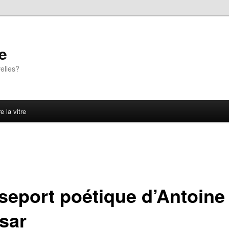
e
elles?
e la vitre
seport poétique d’Antoine
sar