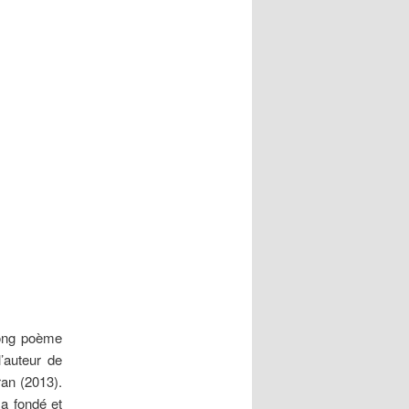
long poème
l’auteur de
an (2013).
 a fondé et