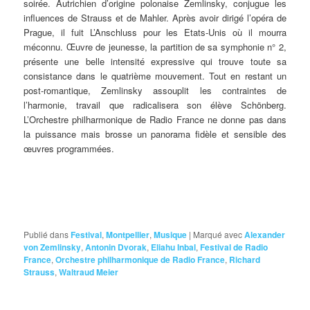
soirée. Autrichien d’origine polonaise Zemlinsky, conjugue les
influences de Strauss et de Mahler. Après avoir dirigé l’opéra de
Prague, il fuit L’Anschluss pour les Etats-Unis où il mourra
méconnu. Œuvre de jeunesse, la partition de sa symphonie n° 2,
présente une belle intensité expressive qui trouve toute sa
consistance dans le quatrième mouvement. Tout en restant un
post-romantique, Zemlinsky assouplit les contraintes de
l’harmonie, travail que radicalisera son élève Schönberg.
L’Orchestre philharmonique de Radio France ne donne pas dans
la puissance mais brosse un panorama fidèle et sensible des
œuvres programmées.
Publié dans
Festival
,
Montpellier
,
Musique
|
Marqué avec
Alexander
von Zemlinsky
,
Antonin Dvorak
,
Eliahu Inbal
,
Festival de Radio
France
,
Orchestre philharmonique de Radio France
,
Richard
Strauss
,
Waltraud Meier