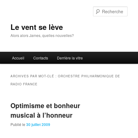
Aller
Aller
au
au
Rech
contenu
contenu
principal
secondaire
Le vent se lève
Alors alors James, quelles nouvelles?
Menu
Accueil
Contacts
Derrière la vitre
principal
ARCHIVES PAR MOT-CLÉ :
ORCHESTRE PHILHARMONIQUE DE
RADIO FRANCE
Optimisme et bonheur
musical à l’honneur
Publié le
30 juillet 2009