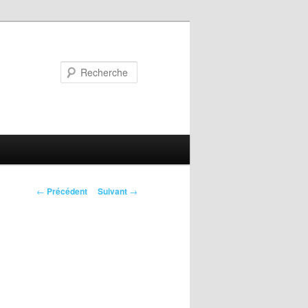
Recherche
Navigation
←
Précédent
Suivant
→
des
articles