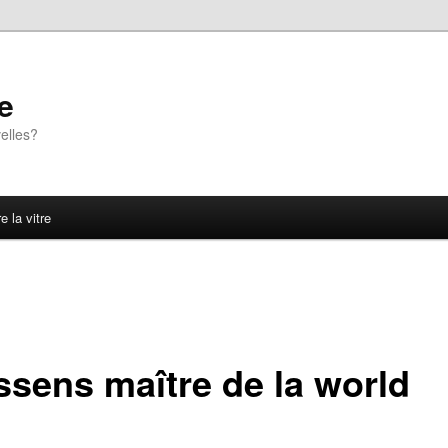
e
elles?
e la vitre
ssens maître de la world