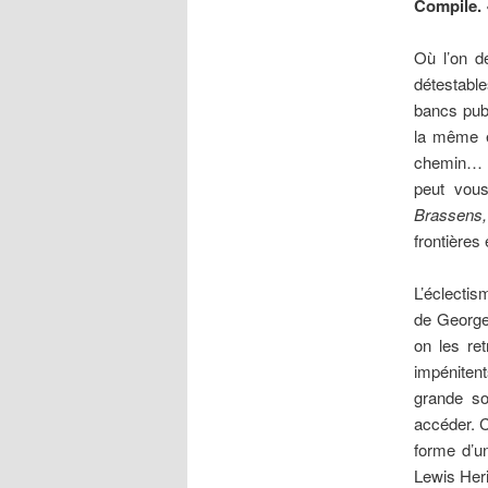
Compile.
Où l’on d
détestabl
bancs pub
la même e
chemin… O
peut vou
Brassens
frontières
L’éclectis
de George
on les re
impénitent
grande so
accéder. 
forme d’un
Lewis Heri