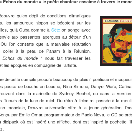
« Echos du monde » le poète chanteur essaime à travers le mon
écouvre qu’en dépit de conditions climatiques
es, les amoureux nippon se bécotent sur les
lics, qu’à Cuba comme à
Sète
on songe avec
nvie aux passantes aperçues au détour d’un
ù l’on constate que la mauvaise réputation
s coller à la peau de Panam à la Réunion.
, Echos du monde
* nous fait traverser les
 et les époques en compagnie de l’artiste.
me de cette compile procure beaucoup de plaisir, poétique et moqueu
s passe de bouche en bouche, Nina Simone, Danyel Waro, Carina
trouvent dans la clarinette de Sydney Bechet, ou dans la version
s Tueurs de la lune de miel. Du rétro à l’electro, passée à la mouli
no mondiale, l’œuvre universelle offre à la jeune génération, l’oc
Conçu par Emile Omar, programmateur de Radio Nova, le CD se pré
 digipack où est inséré une affiche, dont est inspiré la pochette, il
z.