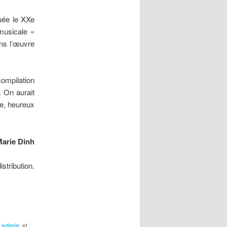
uée le XXe
 musicale «
ns l’œuvre
compilation
. On aurait
ge, heureux
arie Dinh
ribution.
r
admin
, et