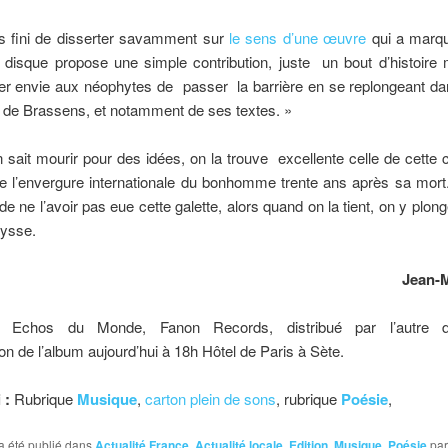
s fini de disserter savamment sur
le sens d’une œuvre
qui a marq
 disque propose une simple contribution, juste un bout d’histoire
er envie aux néophytes de passer la barrière en se replongeant da
 de Brassens, et notamment de ses textes. »
 sait mourir pour des idées, on la trouve excellente celle de cette 
le l’envergure internationale du bonhomme trente ans après sa mort
de ne l’avoir pas eue cette galette, alors quand on la tient, on y plon
ysse.
Jean-M
, Echos du Monde, Fanon Records, distribué par l’autre dist
on de l’album aujourd’hui à 18h Hôtel de Paris à Sète.
 :
Rubrique
Musique
,
carton plein de sons
, rubrique
Poésie
,
a été publié dans
Actualité France
,
Actualité locale
,
Edition
,
Musique
,
Poésie
pa