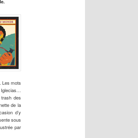
de.
r. Les mots
 Iglecias…
 trash des
nette de la
casion d’y
sente sous
lustrée par