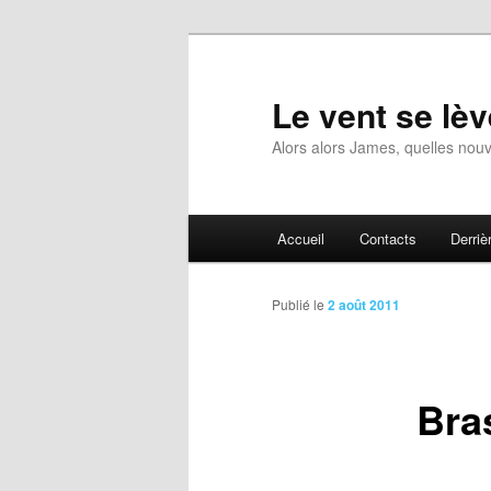
Aller
au
contenu
Le vent se lèv
principal
Alors alors James, quelles nouv
Menu
Accueil
Contacts
Derrièr
principal
Publié le
2 août 2011
Bra