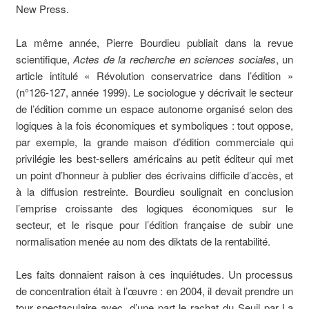
New Press.
La même année, Pierre Bourdieu publiait dans la revue
scientifique,
Actes de la recherche en sciences sociales
, un
article intitulé « Révolution conservatrice dans l’édition »
(n°126-127, année 1999). Le sociologue y décrivait le secteur
de l’édition comme un espace autonome organisé selon des
logiques à la fois économiques et symboliques : tout oppose,
par exemple, la grande maison d’édition commerciale qui
privilégie les best-sellers américains au petit éditeur qui met
un point d’honneur à publier des écrivains difficile d’accès, et
à la diffusion restreinte. Bourdieu soulignait en conclusion
l’emprise croissante des logiques économiques sur le
secteur, et le risque pour l’édition française de subir une
normalisation menée au nom des diktats de la rentabilité.
Les faits donnaient raison à ces inquiétudes. Un processus
de concentration était à l’œuvre : en 2004, il devait prendre un
tour spectaculaire avec, d’une part le rachat du Seuil par La