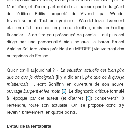
Martinière, et d’autre part celui de la majeure partie du géant
de l’édition, Editis, propriété de Vivendi, par Wendel
Investissement. Tout un symbole : Wendel Investissement
était en effet, non pas un groupe d’édition, mais un holding
financier – à ce titre peu préoccupé de poésie –, qui plus est
dirigé par une personnalité bien connue, le baron Ernest
Antoine Seillière, alors président du MEDEF (Mouvement des
entreprises de France).
Qu’en est-il aujourd’hui ?
« La situation actuelle est bien pire
que ce que je dépeignais
[il y a dix ans],
pire que ce à quoi je
m’attendais »
, écrit Schiffrin en ouverture de son nouvel
ouvrage
L’argent et les mots
[
2
]. Le diagnostic critique formulé
à l’époque par cet auteur (et d’autres [
3
]) conserverait, à
l’entendre, toute son actualité. On se propose donc d’y
revenir, brièvement, en quatre points.
L’étau de la rentabilité