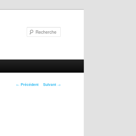
Recherche
Navigation
←
Précédent
Suivant
→
des
articles