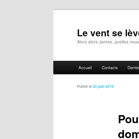
Aller
au
contenu
Le vent se lèv
principal
Alors alors James, quelles nouv
Menu
Accueil
Contacts
Derrièr
principal
Publié le
20 juin 2010
Pour
dom