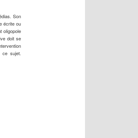
médias. Son
e écrite ou
t oligopole
ive doit se
tervention
ce sujet.