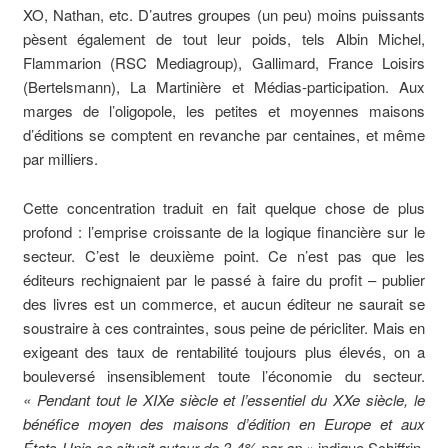
XO, Nathan, etc. D’autres groupes (un peu) moins puissants
pèsent également de tout leur poids, tels Albin Michel,
Flammarion (RSC Mediagroup), Gallimard, France Loisirs
(Bertelsmann), La Martinière et Médias-participation. Aux
marges de l’oligopole, les petites et moyennes maisons
d’éditions se comptent en revanche par centaines, et même
par milliers.
Cette concentration traduit en fait quelque chose de plus
profond : l’emprise croissante de la logique financière sur le
secteur. C’est le deuxième point. Ce n’est pas que les
éditeurs rechignaient par le passé à faire du profit – publier
des livres est un commerce, et aucun éditeur ne saurait se
soustraire à ces contraintes, sous peine de péricliter. Mais en
exigeant des taux de rentabilité toujours plus élevés, on a
bouleversé insensiblement toute l’économie du secteur.
« Pendant tout le XIXe siècle et l’essentiel du XXe siècle, le
bénéfice moyen des maisons d’édition en Europe et aux
États-Unis se situait autour de 3-4% par an »
indique Schiffrin,