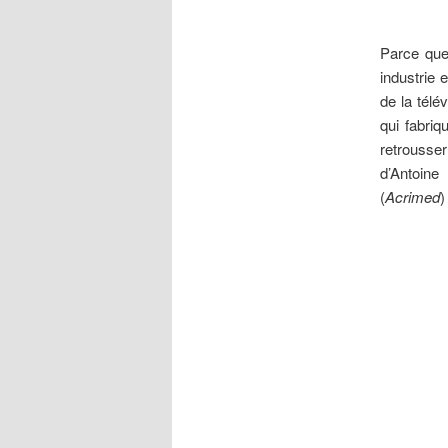
Parce
que
industrie 
de la télé
qui fabriq
retrousse
d’Antoin
(
Acrimed
)