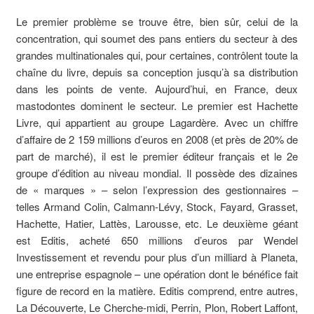
Le premier problème se trouve être, bien sûr, celui de la
concentration, qui soumet des pans entiers du secteur à des
grandes multinationales qui, pour certaines, contrôlent toute la
chaîne du livre, depuis sa conception jusqu’à sa distribution
dans les points de vente. Aujourd’hui, en France, deux
mastodontes dominent le secteur. Le premier est Hachette
Livre, qui appartient au groupe Lagardère. Avec un chiffre
d’affaire de 2 159 millions d’euros en 2008 (et près de 20% de
part de marché), il est le premier éditeur français et le 2e
groupe d’édition au niveau mondial. Il possède des dizaines
de « marques » – selon l’expression des gestionnaires –
telles Armand Colin, Calmann-Lévy, Stock, Fayard, Grasset,
Hachette, Hatier, Lattès, Larousse, etc. Le deuxième géant
est Editis, acheté 650 millions d’euros par Wendel
Investissement et revendu pour plus d’un milliard à Planeta,
une entreprise espagnole – une opération dont le bénéfice fait
figure de record en la matière. Editis comprend, entre autres,
La Découverte, Le Cherche-midi, Perrin, Plon, Robert Laffont,