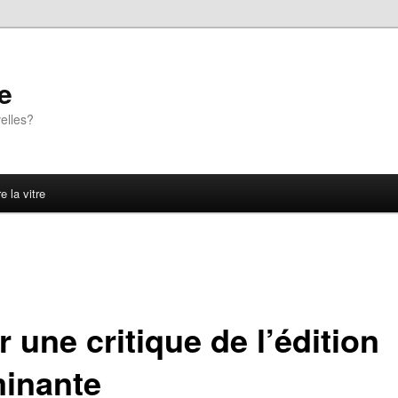
e
elles?
e la vitre
 une critique de l’édition
inante