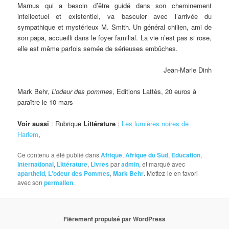
Marnus qui a besoin d’être guidé dans son cheminement
intellectuel et existentiel, va basculer avec l’arrivée du
sympathique et mystérieux M. Smith. Un général chilien, ami de
son papa, accueilli dans le foyer familial. La vie n’est pas si rose,
elle est même parfois semée de sérieuses embûches.
Jean-Marie Dinh
Mark Behr,
L’odeur des pommes
, Editions Lattès, 20 euros à
paraître le 10 mars
Voir aussi
: Rubrique
Littérature
:
Les lumières noires de
Harlem
,
Ce contenu a été publié dans
Afrique
,
Afrique du Sud
,
Education
,
international
,
Littérature
,
Livres
par
admin
, et marqué avec
apartheid
,
L'odeur des Pommes
,
Mark Behr
. Mettez-le en favori
avec son
permalien
.
Fièrement propulsé par WordPress