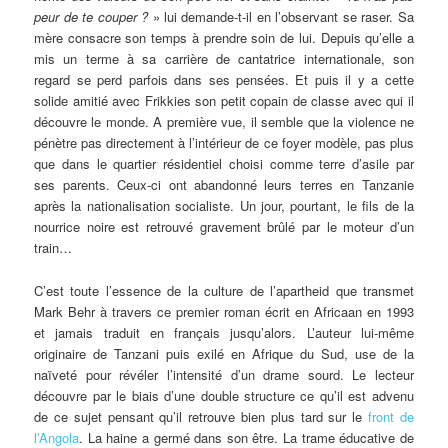
peur de te couper ?
» lui demande-t-il en l’observant se raser. Sa
mère consacre son temps à prendre soin de lui. Depuis qu’elle a
mis un terme à sa carrière de cantatrice internationale, son
regard se perd parfois dans ses pensées. Et puis il y a cette
solide amitié avec Frikkies son petit copain de classe avec qui il
découvre le monde.
A première vue, il semble que la violence ne
pénètre pas directement à l’intérieur de ce foyer modèle, pas plus
que dans le quartier résidentiel choisi comme terre d’asile par
ses parents. Ceux-ci ont abandonné leurs terres en Tanzanie
après la nationalisation socialiste. Un jour, pourtant, le fils de la
nourrice noire est retrouvé gravement brûlé par le moteur d’un
train…
C’est toute l’essence de la culture de l’apartheid que transmet
Mark Behr à travers ce premier roman écrit en Africaan en 1993
et jamais traduit en français jusqu’alors. L’auteur lui-même
originaire de Tanzani puis exilé en Afrique du Sud, use de la
naïveté pour révéler l’intensité d’un drame sourd. Le lecteur
découvre par le biais d’une double structure ce qu’il est advenu
de ce sujet pensant qu’il retrouve bien plus tard sur le
front de
l’Angola
. La haine a germé dans son être. La trame éducative de