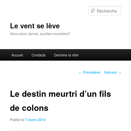
Aller
au
Rech
contenu
principal
Le vent se lève
Alors alors James, quelles nouvelles?
Menu
Accueil
Contacts
Derrière la vitre
principal
Navigation
←
Précédent
Suivant
→
des
articles
Le destin meurtri d’un fils
de colons
Publié le
7 mars 2010