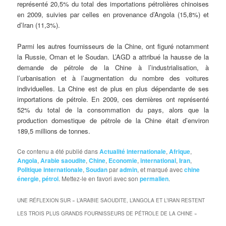
représenté 20,5% du total des importations pétrolières chinoises
en 2009, suivies par celles en provenance d’Angola (15,8%) et
d’Iran (11,3%).
Parmi les autres fournisseurs de la Chine, ont figuré notamment
la Russie, Oman et le Soudan. L’AGD a attribué la hausse de la
demande de pétrole de la Chine à l’industrialisation, à
l’urbanisation et à l’augmentation du nombre des voitures
individuelles. La Chine est de plus en plus dépendante de ses
importations de pétrole. En 2009, ces dernières ont représenté
52% du total de la consommation du pays, alors que la
production domestique de pétrole de la Chine était d’environ
189,5 millions de tonnes.
Ce contenu a été publié dans
Actualité internationale
,
Afrique
,
Angola
,
Arabie saoudite
,
Chine
,
Economie
,
international
,
Iran
,
Politique internationale
,
Soudan
par
admin
, et marqué avec
chine
énergie
,
pétrol
. Mettez-le en favori avec son
permalien
.
UNE RÉFLEXION SUR «
L’ARABIE SAOUDITE, L’ANGOLA ET L’IRAN RESTENT
LES TROIS PLUS GRANDS FOURNISSEURS DE PÉTROLE DE LA CHINE
»