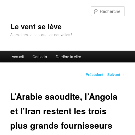
Aller
au
Rech
contenu
principal
Le vent se lève
Alors alors James, quelles nouvelles?
Menu
Accueil
Contacts
Derrière la vitre
principal
Navigation
←
Précédent
Suivant
→
des
articles
L’Arabie saoudite, l’Angola
et l’Iran restent les trois
plus grands fournisseurs