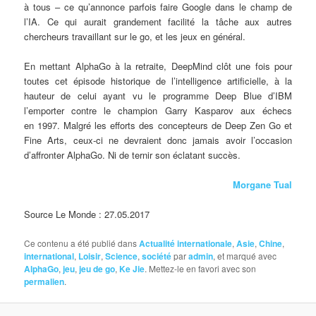
à tous – ce qu’annonce parfois faire Google dans le champ de
l’IA. Ce qui aurait grandement facilité la tâche aux autres
chercheurs travaillant sur le go, et les jeux en général.
En mettant AlphaGo à la retraite, DeepMind clôt une fois pour
toutes cet épisode historique de l’intelligence artificielle, à la
hauteur de celui ayant vu le programme Deep Blue d’IBM
l’emporter contre le champion Garry Kasparov aux échecs
en 1997. Malgré les efforts des concepteurs de Deep Zen Go et
Fine Arts, ceux-ci ne devraient donc jamais avoir l’occasion
d’affronter AlphaGo. Ni de ternir son éclatant succès.
Morgane Tual
Source Le Monde : 27.05.2017
Ce contenu a été publié dans
Actualité internationale
,
Asie
,
Chine
,
international
,
Loisir
,
Science
,
société
par
admin
, et marqué avec
AlphaGo
,
jeu
,
jeu de go
,
Ke Jie
. Mettez-le en favori avec son
permalien
.