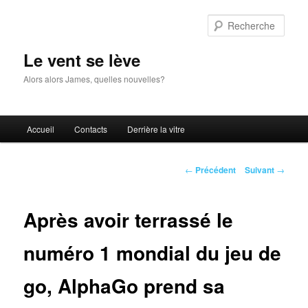
Aller
au
Rech
contenu
principal
Le vent se lève
Alors alors James, quelles nouvelles?
Menu
Accueil
Contacts
Derrière la vitre
principal
Navigation
←
Précédent
Suivant
→
des
articles
Après avoir terrassé le
numéro 1 mondial du jeu de
go, AlphaGo prend sa