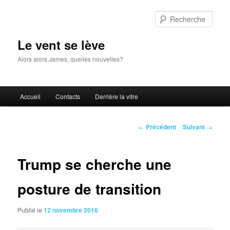
Aller
au
Rech
contenu
principal
Le vent se lève
Alors alors James, quelles nouvelles?
Menu
Accueil
Contacts
Derrière la vitre
principal
Navigation
←
Précédent
Suivant
→
des
articles
Trump se cherche une
posture de transition
Publié le
12 novembre 2016