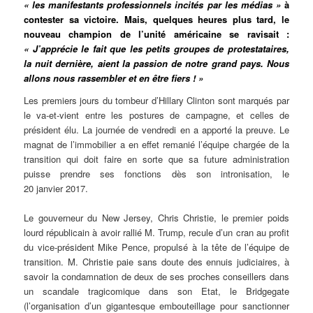
« les manifestants professionnels incités par les médias »
à
contester sa victoire. Mais, quelques heures plus tard, le
nouveau champion de l’unité américaine se ravisait :
« J’apprécie le fait que les petits groupes de protestataires,
la nuit dernière, aient la passion de notre grand pays. Nous
allons nous rassembler et en être fiers ! »
Les premiers jours du tombeur d’Hillary Clinton sont marqués par
le va-et-vient entre les postures de campagne, et celles de
président élu. La journée de vendredi en a apporté la preuve. Le
magnat de l’immobilier a en effet remanié l’équipe chargée de la
transition qui doit faire en sorte que sa future administration
puisse prendre ses fonctions dès son intronisation, le
20 janvier 2017.
Le gouverneur du New Jersey, Chris Christie, le premier poids
lourd républicain à avoir rallié M. Trump, recule d’un cran au profit
du vice-président Mike Pence, propulsé à la tête de l’équipe de
transition. M. Christie paie sans doute des ennuis judiciaires, à
savoir la condamnation de deux de ses proches conseillers dans
un scandale tragicomique dans son Etat, le Bridgegate
(l’organisation d’un gigantesque embouteillage pour sanctionner