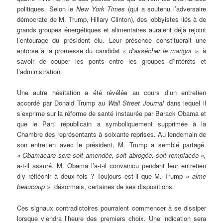
politiques. Selon le
New York ­Times
(qui a soutenu l’adversaire
démocrate de M. Trump, Hillary Clinton), des lobbyistes liés à de
grands groupes énergétiques et alimentaires auraient déjà rejoint
l’entourage du président élu. Leur présence constituerait une
entorse à la promesse du candidat
« d’assécher le marigot »,
à
savoir de couper les ponts entre les groupes d’intérêts et
l’administration.
Une autre hésitation a été révélée au cours d’un entretien
accordé par Donald Trump au
Wall Street Journal
dans lequel il
s’exprime sur la réforme de santé instaurée par Barack Obama et
que le Parti républicain a symboliquement supprimée à la
Chambre des représentants à soixante reprises. Au lendemain de
son entretien avec le président, M. Trump a semblé partagé.
« Obamacare sera soit amendée, soit abrogée, soit remplacée »,
a-t-il assuré. M. Obama l’a-t-il convaincu pendant leur entretien
d’y réfléchir à deux fois ? Toujours est-il que M. Trump
« aime
beaucoup »,
désormais, certaines de ses dispositions.
Ces signaux contradictoires pourraient commencer à se dissiper
lorsque viendra l’heure des premiers choix. Une indication sera