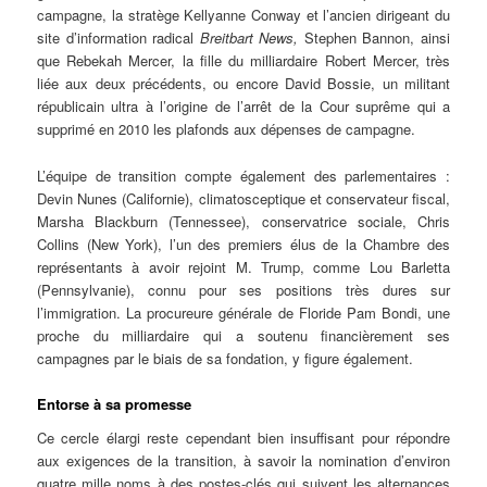
campagne, la stratège Kellyanne Conway et l’ancien dirigeant du
site d’information radical
Breitbart News,
Stephen ­Bannon, ainsi
que Rebekah Mercer, la fille du milliardaire Robert Mercer, très
liée aux deux précédents, ou encore David Bossie, un militant
républicain ultra à l’origine de l’arrêt de la Cour suprême qui a
supprimé en 2010 les plafonds aux dépenses de campagne.
L’équipe de transition compte également des parlementaires :
Devin Nunes (Californie), climato­sceptique et conservateur fiscal,
Marsha Blackburn (Tennessee), conservatrice sociale, Chris
Collins (New York), l’un des premiers élus de la Chambre des
représentants à avoir rejoint M. Trump, comme Lou Barletta
(Pennsylvanie), connu pour ses positions très dures sur
l’immigration. La procureure générale de Floride Pam Bondi, une
proche du milliardaire qui a soutenu financièrement ses
campagnes par le biais de sa fondation, y figure également.
Entorse à sa promesse
Ce cercle élargi reste cependant bien insuffisant pour répondre
aux exigences de la transition, à savoir la nomination d’environ
quatre mille noms à des postes-clés qui suivent les alternances