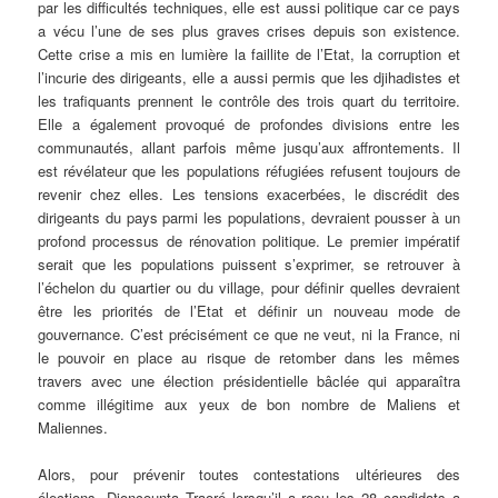
par les difficultés techniques, elle est aussi politique car ce pays
a vécu l’une de ses plus graves crises depuis son existence.
Cette crise a mis en lumière la faillite de l’Etat, la corruption et
l’incurie des dirigeants, elle a aussi permis que les djihadistes et
les trafiquants prennent le contrôle des trois quart du territoire.
Elle a également provoqué de profondes divisions entre les
communautés, allant parfois même jusqu’aux affrontements. Il
est révélateur que les populations réfugiées refusent toujours de
revenir chez elles. Les tensions exacerbées, le discrédit des
dirigeants du pays parmi les populations, devraient pousser à un
profond processus de rénovation politique. Le premier impératif
serait que les populations puissent s’exprimer, se retrouver à
l’échelon du quartier ou du village, pour définir quelles devraient
être les priorités de l’Etat et définir un nouveau mode de
gouvernance. C’est précisément ce que ne veut, ni la France, ni
le pouvoir en place au risque de retomber dans les mêmes
travers avec une élection présidentielle bâclée qui apparaîtra
comme illégitime aux yeux de bon nombre de Maliens et
Maliennes.
Alors, pour prévenir toutes contestations ultérieures des
élections, Dioncounta Traoré lorsqu’il a reçu les 28 candidats a