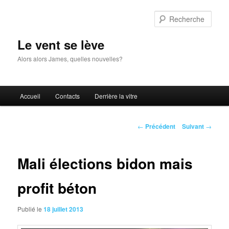
Aller
au
Rech
contenu
principal
Le vent se lève
Alors alors James, quelles nouvelles?
Menu
Accueil
Contacts
Derrière la vitre
principal
Navigation
←
Précédent
Suivant
→
des
articles
Mali élections bidon mais
profit béton
Publié le
18 juillet 2013