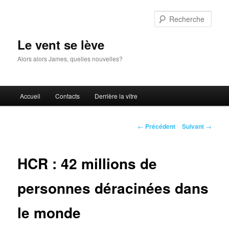
Aller
au
Rech
contenu
principal
Le vent se lève
Alors alors James, quelles nouvelles?
Menu
Accueil
Contacts
Derrière la vitre
principal
Navigation
←
Précédent
Suivant
→
des
articles
HCR : 42 millions de
personnes déracinées dans
le monde