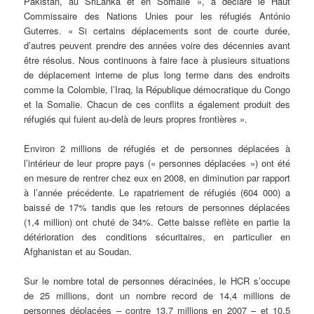
Pakistan, au SriLanka et en Somalie », a déclaré le Haut
Commissaire des Nations Unies pour les réfugiés António
Guterres. « Si certains déplacements sont de courte durée,
d’autres peuvent prendre des années voire des décennies avant
être résolus. Nous continuons à faire face à plusieurs situations
de déplacement interne de plus long terme dans des endroits
comme la Colombie, l’Iraq, la République démocratique du Congo
et la Somalie. Chacun de ces conflits a également produit des
réfugiés qui fuient au-delà de leurs propres frontières ».
Environ 2 millions de réfugiés et de personnes déplacées à
l’intérieur de leur propre pays (« personnes déplacées ») ont été
en mesure de rentrer chez eux en 2008, en diminution par rapport
à l’année précédente. Le rapatriement de réfugiés (604 000) a
baissé de 17% tandis que les retours de personnes déplacées
(1,4 million) ont chuté de 34%. Cette baisse reflète en partie la
détérioration des conditions sécuritaires, en particulier en
Afghanistan et au Soudan.
Sur le nombre total de personnes déracinées, le HCR s’occupe
de 25 millions, dont un nombre record de 14,4 millions de
personnes déplacées – contre 13,7 millions en 2007 – et 10,5