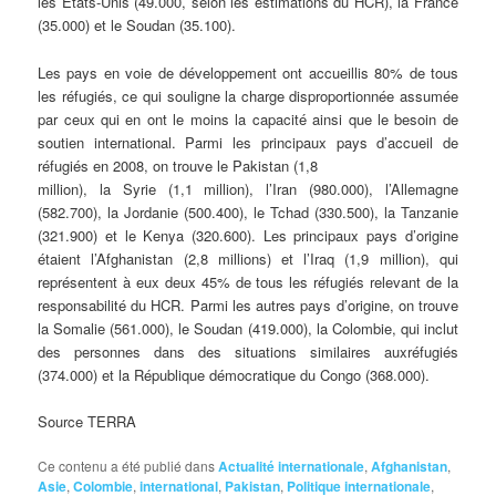
les Etats-Unis (49.000, selon les estimations du HCR), la France
(35.000) et le Soudan (35.100).
Les pays en voie de développement ont accueillis 80% de tous
les réfugiés, ce qui souligne la charge disproportionnée assumée
par ceux qui en ont le moins la capacité ainsi que le besoin de
soutien international. Parmi les principaux pays d’accueil de
réfugiés en 2008, on trouve le Pakistan (1,8
million), la Syrie (1,1 million), l’Iran (980.000), l’Allemagne
(582.700), la Jordanie (500.400), le Tchad (330.500), la Tanzanie
(321.900) et le Kenya (320.600). Les principaux pays d’origine
étaient l’Afghanistan (2,8 millions) et l’Iraq (1,9 million), qui
représentent à eux deux 45% de tous les réfugiés relevant de la
responsabilité du HCR. Parmi les autres pays d’origine, on trouve
la Somalie (561.000), le Soudan (419.000), la Colombie, qui inclut
des personnes dans des situations similaires auxréfugiés
(374.000) et la République démocratique du Congo (368.000).
Source TERRA
Ce contenu a été publié dans
Actualité internationale
,
Afghanistan
,
Asie
,
Colombie
,
international
,
Pakistan
,
Politique internationale
,