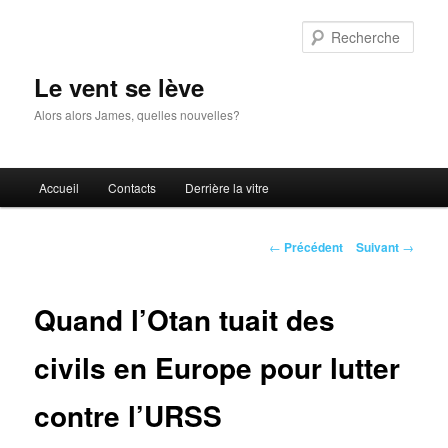
Aller
au
Rech
contenu
principal
Le vent se lève
Alors alors James, quelles nouvelles?
Menu
Accueil
Contacts
Derrière la vitre
principal
Navigation
←
Précédent
Suivant
→
des
articles
Quand l’Otan tuait des
civils en Europe pour lutter
contre l’URSS