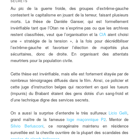
SECRETS
Au pic de la guerre froide, des groupes d’extrême-gauche
contestent le capitalisme en jouant de la terreur, faisant plusieurs
morts. La thèse de Danièle Ganser, qui est formellement
invérifiable tant que l’Otan ne s’exprime pas ou que les archives
restent classifiées, veut que l’organisation et la
CIA
aient choisi
une « stratégie de la tension », à la fois pour décrédibiliser
l’extrême-gauche et favoriser l’élection de majorités plus
sécuritaires, donc de droite. En organisant des attentats
meurtriers pour la population civile.
Cette thèse est invérifiable, mais elle est fortement étayée par de
nombreux témoignages diffusés dans le film. Ainsi, ce policier et
cette juge d’instruction belges qui racontent en quoi les tueurs
(impunis) du Brabant étaient des gens dotés d’un sang-froid et
d’une technique digne des services secrets.
On a aussi la surprise d’entendre le très sulfureux
Licio Gelli
,
grand maître de la fameuse
loge maçonnique P2
. Mentor de
Silvio Berlusconi
, ce nonagénaire maintenu en résidence
surveillée est la cheville ouvrière de la plupart des scandales des
années de plomb italiennes
.