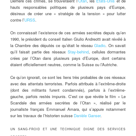
Derrière ces crimes, se trouveraient l’
Otan
, les
Etats-Unis
et de
hauts responsables politiques de plusieurs pays d’Europe,
désireux de créer une « stratégie de la tension » pour lutter
contre l’
URSS
.
On connaissait l’existence de ces armées secrètes depuis qu’en
1990, le président du conseil italien Giulio Andreotti avait révélé à
la Chambre des députés ce qu’était le réseau
Gladio
. On savait
qu’il faisait partie des réseaux
Stay-behind
, cellules dormantes
crées par l’Otan dans plusieurs pays d’Europe, dont certains
étaient officiellement neutres, comme la Suisse ou l’Autriche.
Ce qu’on ignorait, ce sont les liens très probables de ces réseaux
avec des attentats terroristes. Parfois attribués à l’extrême-droite
(dont des militants furent condamnés), parfois à l’extrême-
gauche, parfois restés impunis. C’est ce que révèle le film « Le
Scandale des armées secrètes de l’Otan », réalisé par le
journaliste français Emmanuel Amara, qui s’appuie notamment
sur les travaux de l’historien suisse
Danièle Ganser
.
UN SANG-FROID ET UNE TECHNIQUE DIGNE DES SERVICES