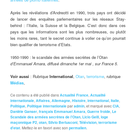
Après les révélations d’Andreotti en 1990, trois pays ont décidé
de lancer des enquêtes parlementaires sur les réseaux Stay-
behind : l’Italie, la Suisse et la Belgique. C’est donc dans ces
pays que les informations sont les plus nombreuses, ou plutôt
les moins rares, tant le secret continue à voiler ce qu’on pourrait
bien qualifier de terrorisme d’Etats.
1950-1990 : le scandale des armées secrètes de l’Otan
d’Emmanuel Amara, diffusé dimanche 1er mai , sur France 5.
Voir aussi
: Rubrique
International
,
Otan
,
terrorisme
, rubrique
Médias
,
Ce contenu a été publié dans
Actualité France
,
Actualité
internationale
,
Affaires
,
Allemagne
,
Histoire
,
international
,
Italie
,
Politique
,
Politique internationale
par
admin
, et marqué avec
CIA
,
Danièle Ganser
,
français Emmanuel Amara
,
Guerre froide
,
Le
Scandale des armées secrètes de l'Otan
,
Licio Gelli
,
loge
maçonnique P2
,
otan
,
Silvio Berlusconi
,
Télévision
,
terrorisme
d'etat
. Mettez-le en favori avec son
permalien
.