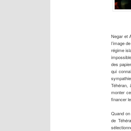
Negar et A
l’image de
régime isl
impossible
des papier
qui conna
sympathie
Téhéran, à
monter ce
financer le
Quand on s
de Téhéra
sélection