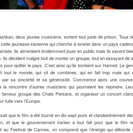
shkan, deux jeunes musiciens, sortent tout juste de prison. Tous 
 cette jeunesse iranienne qui cherche à exister dans un pays caden
amiste. Ils aimeraient évidemment jouer en public mais ils savent bie
. Ils décident malgré tout de monter un groupe, tout en essayant de 
s pour quitter le pays. C’est ainsi qu’ils tombent sur Hamed. Le ge
ît tout le monde, qui vit de combines, qui en fait trop mais qui 
 par sa sincérité et sa générosité. Commence alors une course
 la rencontre d’autres musiciens qui pourraient les rejoindre. Leur
 fameux groupe des Chats Persans, et organiser un concert cland
ur fuite vers l’Europe.
ait que le film a été tourné en dix-sept jours et clandestinement da
n, et que le gouvernement iranien a tout fait pour que le film n
né au Festival de Cannes, on comprend que l’énergie qui déborde