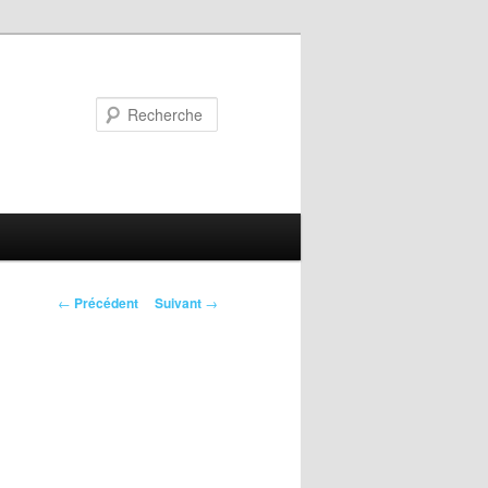
Recherche
Navigation
←
Précédent
Suivant
→
des
articles