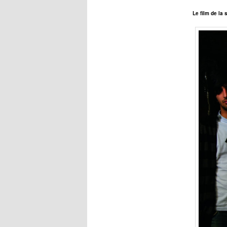
Le
film de la