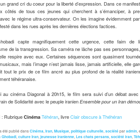
un grand cri du coeur pour la liberté d’expression. Dans ce manifes
x côtés de tous ces jeunes qui cherchent à s’émanciper, à pre
 avec le régime ultra-conservateur. On les imagine évidemment parm
festé dans les rues après les dernières élections factices.
obadi capte magnifiquement cette urgence, cette faim de lib
sme de la transgression. Sa caméra ne lâche pas ses personnages, e
, elle respire avec eux. Certaines séquences sont quasiment tour
musicaux, mais l’image n’est jamais lisse, jamais artificielle, elle ga
ait tout le prix de ce film ancré au plus profond de la réalité iranien
ement téhéranaise.
i au cinéma Diagonal à 20h15, le film sera suivi d’un débat avec l
rain de Solidarité avec le peuple iranien
Ensemble pour un Iran démoc
i
: Rubrique
Cinéma
Téhéran
, livre
Clair obscure à Théhéran
a été publié dans
Cinéma
,
Iran
,
Musique
,
politique culturelle
,
société
par
admin
,
 Ghobadi
,
culture Iran
,
jeunesse iranienne
,
Les chats persans
,
société iran
,
Téh