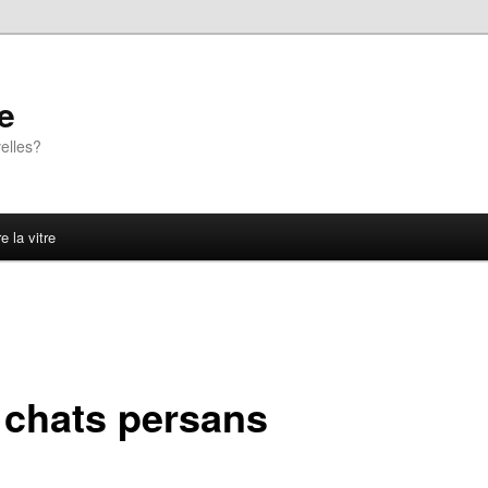
e
elles?
e la vitre
 chats persans