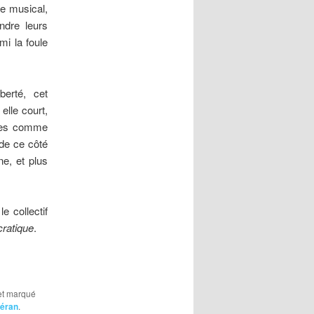
te musical,
ndre leurs
i la foule
erté, cet
lle court,
nées comme
rde ce côté
ne, et plus
e collectif
ratique
.
 et marqué
éran
.