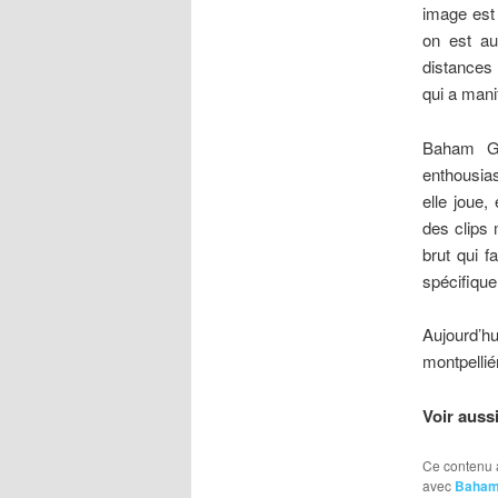
image est 
on est au
distances
qui a mani
Baham Gh
enthousia
elle joue
des clips 
brut qui f
spécifiqu
Aujourd’hu
montpellié
Voir auss
Ce contenu 
avec
Baham