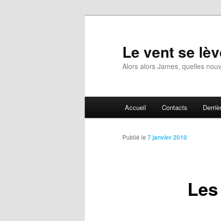
Aller
au
contenu
Le vent se lèv
principal
Alors alors James, quelles nouv
Menu
Accueil
Contacts
Derrièr
principal
Publié le
7 janvier 2010
Les