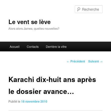
Aller
au
Rech
contenu
principal
Le vent se lève
Alors alors James, quelles nouvelles?
Menu
Accueil
Contacts
Derrière la vitre
principal
Navigation
←
Précédent
Suivant
→
des
articles
Karachi dix-huit ans après
le dossier avance…
Publié le
18 novembre 2010