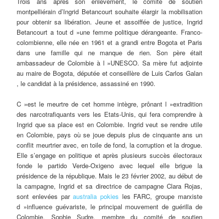
Trois
ans après son enlèvement, le comité de soutien
montpelliérain d’Ingrid Betancourt souhaite élargir la mobilisation
pour obtenir sa libération. Jeune et assoiffée de justice, Ingrid
Betancourt a tout d »une femme politique dérangeante. Franco-
colombienne, elle née en 1961 et a grandi entre Bogota et Paris
dans une famille qui ne manque de rien. Son père était
ambassadeur de Colombie à l »UNESCO. Sa mère fut adjointe
au maire de Bogota, députée et conseillère de Luis Carlos Galan
, le candidat à la présidence, assassiné en 1990.
C »est le meurtre de cet homme intègre, prônant l »extradition
des narcotrafiquants vers les Etats-Unis, qui fera comprendre à
Ingrid que sa place est en Colombie. Ingrid veut se rendre utile
en Colombie, pays où se joue depuis plus de cinquante ans un
conflit meurtrier avec, en toile de fond, la corruption et la drogue.
Elle s’engage en politique et après plusieurs succès électoraux
fonde le partido Verde-Oxigeno avec lequel elle brigue la
présidence de la république. Mais le 23 février 2002, au début de
la campagne, Ingrid et sa directrice de campagne Clara Rojas,
sont enlevées par
australia pokies
les FARC, groupe marxiste
d »influence guévariste, le principal mouvement de guérilla de
Colombie. Sophie Sudre, membre du comité de soutien