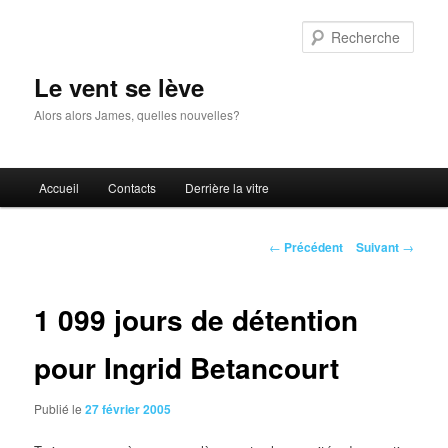
Aller
au
Rech
contenu
principal
Le vent se lève
Alors alors James, quelles nouvelles?
Menu
Accueil
Contacts
Derrière la vitre
principal
Navigation
←
Précédent
Suivant
→
des
articles
1 099 jours de détention
pour Ingrid Betancourt
Publié le
27 février 2005