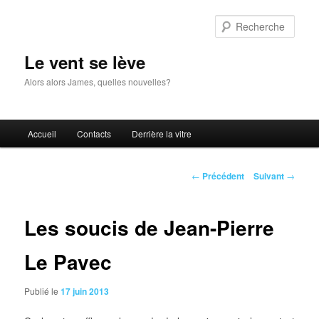
Aller
au
Rech
contenu
principal
Le vent se lève
Alors alors James, quelles nouvelles?
Menu
Accueil
Contacts
Derrière la vitre
principal
Navigation
←
Précédent
Suivant
→
des
articles
Les soucis de Jean-Pierre
Le Pavec
Publié le
17 juin 2013