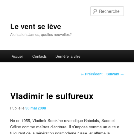
Aller
au
Rech
contenu
principal
Le vent se lève
Alors alors James, quelles nouvelles?
Menu
Accueil
Contacts
Derrière la vitre
principal
Navigation
←
Précédent
Suivant
→
des
articles
Vladimir le sulfureux
Publié le
30 mai 2008
Né en 1955, Vladimir Sorokine revendique Rabelais, Sade et
Céline comme maîtres d’écriture. Il s’impose comme un auteur
fulgurant de la génération posmoderne russe et affirme la