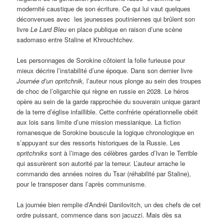
modernité caustique de son écriture. Ce qui lui vaut quelques
déconvenues avec les jeunesses poutiniennes qui brûlent son
livre
Le
Lard Bleu
en place publique en raison d’une scène
sadomaso entre Staline et Khrouchtchev.
Les personnages de Sorokine côtoient la folie furieuse pour
mieux décrire l’instabilité d’une époque. Dans son dernier livre
Journée d’un opritchnik,
l’auteur nous plonge au sein des troupes
de choc de l’oligarchie qui règne en russie en 2028. Le héros
opère au sein de la garde rapprochée du souverain unique garant
de la terre d’église infaillible. Cette confrérie opérationnelle obéit
aux lois sans limite d’une mission messianique. La fiction
romanesque de Sorokine bouscule la logique chronologique en
s’appuyant sur des ressorts historiques de la Russie. Les
opritchniks
sont à l’image des célèbres gardes d’Ivan le Terrible
qui assurèrent son autorité par la terreur. L’auteur arrache le
commando des années noires du Tsar (réhabilité par Staline),
pour le transposer dans l’après communisme.
La journée bien remplie d’Andréi Danilovitch, un des chefs de cet
ordre puissant, commence dans son jacuzzi. Mais dès sa