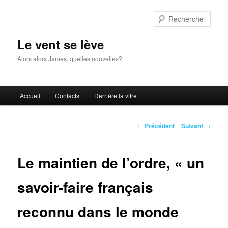
Aller
au
Rech
contenu
principal
Le vent se lève
Alors alors James, quelles nouvelles?
Menu
Accueil
Contacts
Derrière la vitre
principal
Navigation
←
Précédent
Suivant
→
des
articles
Le maintien de l’ordre, « un
savoir-faire français
reconnu dans le monde