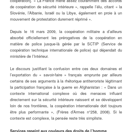
coopération]. « La France mène assez couramment des accords
de coopération de sécurité intérieure », rappelle l’élu, citant « la
Slovénie, l’Albanie, Israël ou la Libye, également en proie à un
mouvement de protestation durement réprimé ».
Depuis le 16 mars 2009, la coopération militaire a d’ailleurs
absorbé officiellement les prérogatives de la coopération en
matière de police jusque-là gérée par le SCTIP (Service de
coopération technique internationale de police) qui dépendait du
ministère de l’Intérieur.
Le discours justifiant la confusion entre ces deux domaines et
l’exportation du « savoir-faire » français emprunte par ailleurs
certains de ses arguments à la rhétorique antiterroriste légitimant
la participation française à la guerre en Afghanistan : « Dans un
contexte international complexe où des menaces influant
directement sur la sécurité intérieure naissent et se développent
loin de nos frontières, la coopération internationale doit toujours
être plus performante », (Frères d’Armes n°258, 2008). Si le
contexte est complexe, la pensée reste très simpliste.
Services repeint aux couleurs des droits de l’homme