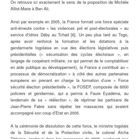
On retrouve ici exactement le sens de la proposition de Michèle
Alliot-Marie à Ben Ali.
Ainsi par exemple en 2005, la France formait une force spéciale
anti-émeute contre « les violences pré et post-électorales » au
service d’Idriss Déby au Tchad [6]. Un peu plus tard au Togo,
après avoir renforcé la formation et les dotations à la
gendarmerie togolaise en vue des élections législatives puis
présidentielles (« sécurisation des cycles électoraux », en
langage de coopérant militaire, ce qui permet de le comptabiliser
en aide publique au développement), la France a contribué au «
processus de démocratisation » à côté des autres partenaires
européens en prenant en charge la formation d’une « Force
sécurité élection présidentielle », la FOSEP, composée de 6000
policiers et gendarmes, qui a permis à Faure Eyadéma, au
lendemain de sa « réélection », de réprimer les partisans de
Jean-Pierre Fabre sans répéter les massacres qui avaient
accompagné son coup d’Etat en 2005.
A la cérémonie de dissolution de cette force, le ministre togolais
de la Sécurité et de la Protection civile, le colonel Atcha
Titikpina, impliqué dans les massacres de 2005, expliquait que