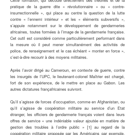
Cette formation, qui découle directement des théories et de la
pratique de la guerre dite « révolutionnaire » ou « contre-
insurrectionnelle », qui place au centre la question de la lutte
contre « l’ennemi intérieur » et les « éléments subversifs »,
s’appuie notamment sur le développement de gendarmeries
africaines, toutes formées à l’image de la gendarmerie française.
Cet outil est considéré comme particulièrement performant dans
la mesure où il peut mener simultanément des activités de
police, de renseignement et le cas échéant « monter en force »,
c’est-à-dire recourir à des moyens militaires.
Après l’avoir dirigé au Cameroun, en contexte de guerre, contre
les insurgés de l’UPC, le lieutenant-colonel Maîtrier est chargé,
fort de son expérience, de le mettre en place au Gabon. Les
autres dictatures françafricaines suivront.
Qu’il s’agisse de forces d’occupation, comme en Afghanistan, ou
qu’il s’agisse de coopération militaire au service d’un Etat
étranger, les officiers de gendarmerie français voient dans leurs
offres de service « une indéniable valeur ajoutée en matière de
gestion des troubles à l’ordre public » [1] au regard de la
coopération militaire proposée par les Américains par exemple,