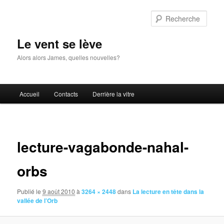
Aller
au
Rech
contenu
principal
Le vent se lève
Alors alors James, quelles nouvelles?
Menu
Accueil
Contacts
Derrière la vitre
principal
Navigat
des
lecture-vagabonde-nahal-
images
orbs
Publié le
9 août 2010
à
3264 × 2448
dans
La lecture en tête dans la
vallée de l’Orb