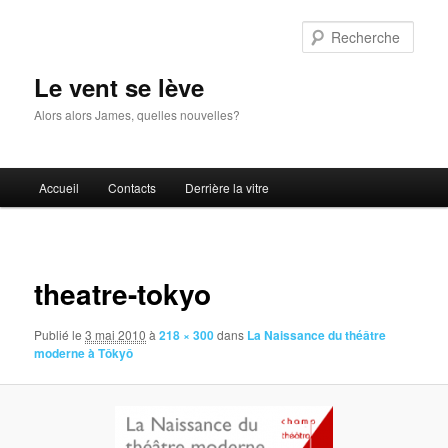
Aller
au
Rech
contenu
principal
Le vent se lève
Alors alors James, quelles nouvelles?
Menu
Accueil
Contacts
Derrière la vitre
principal
Navigat
des
theatre-tokyo
images
Publié le
3 mai 2010
à
218 × 300
dans
La Naissance du théâtre
moderne à Tôkyô