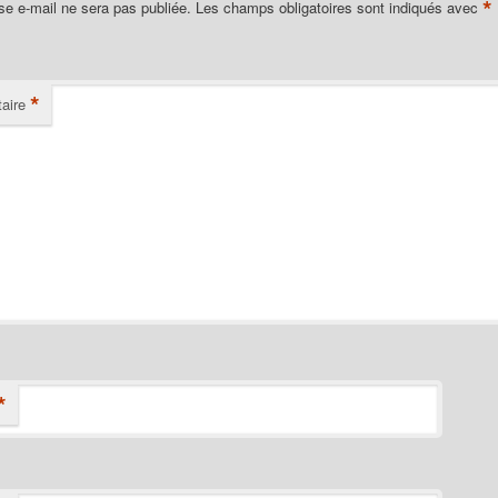
*
se e-mail ne sera pas publiée.
Les champs obligatoires sont indiqués avec
*
aire
*