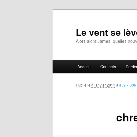
Aller
au
contenu
Le vent se lèv
principal
Alors alors James, quelles nouv
Menu
Accueil
Contacts
Derrièr
principal
Publié le
4 janvier 2011
à
459 × 306
chr