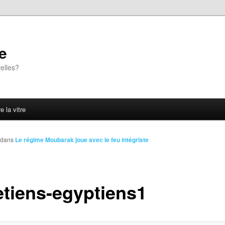
e
elles?
e la vitre
dans
Le régime Moubarak joue avec le feu intégriste
etiens-egyptiens1