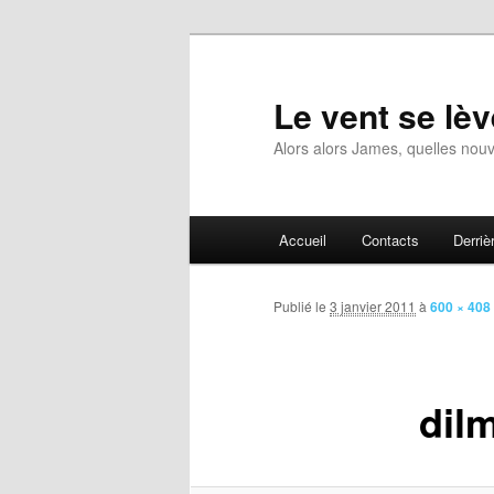
Aller
au
contenu
Le vent se lèv
principal
Alors alors James, quelles nouv
Menu
Accueil
Contacts
Derrièr
principal
Publié le
3 janvier 2011
à
600 × 408
dil