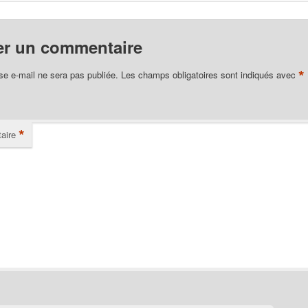
er un commentaire
*
se e-mail ne sera pas publiée.
Les champs obligatoires sont indiqués avec
*
aire