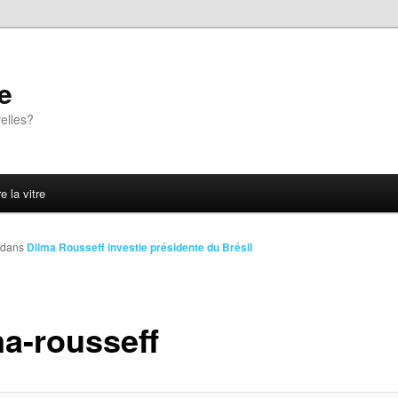
e
elles?
e la vitre
dans
Dilma Rousseff investie présidente du Brésil
ma-rousseff