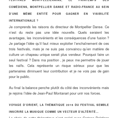
FESTIVALS MONTPELLIÉRAINS, LE PRINTEMPS DES
COMÉDIENS, MONTPELLIER DANSE ET RADIO-FRANCE AU SEIN
D’UNE MÊME ENTITÉ POUR GAGNER EN VISIBILITÉ
INTERNATIONALE ?
Je comprends les raisons du directeur de Montpellier Danse. Ce
n’est du reste pas une idée nouvelle. Quels seraient les
avantages, les inconvénients et les conséquences d’une fusion ?
Je partage l’idée qu’il faut mieux exploiter l’enchaînement de ces
trois festivals, mais je ne suis pas convaincu qu’en matière de
culture un chapeau unique serait plus vendeur. Pourquoi faire un
seul festival ? Dans ma position , je peux me permettre de jouer
les naïfs. Cela représente un risque sérieux pour que les
partenaires diminuent leur contribution et je ne vois pas de gain
pour le public.
Au final la balance penche plutôt du côté des inconvénients mais
je rejoins l’idée de Jean-Paul Montanari pour unir nos forces.
VOYAGE D’ORIENT, LA THÉMATIQUE 2016 DU FESTIVAL SEMBLE
INSCRIRE LA MUSIQUE COMME UN VECTEUR D’ALTÉRITÉ…
Le choix de cette thématique s’est opéré avec Corinne Delafons