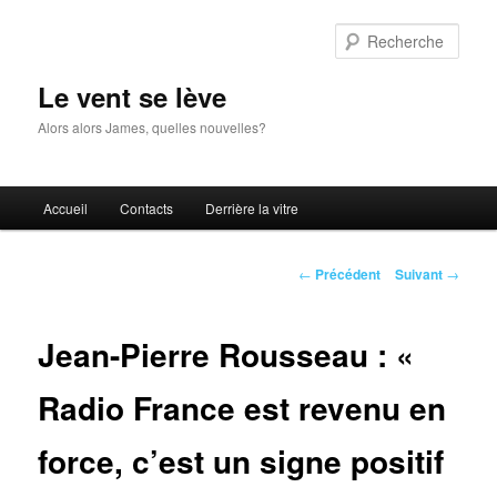
Aller
au
Rech
contenu
principal
Le vent se lève
Alors alors James, quelles nouvelles?
Menu
Accueil
Contacts
Derrière la vitre
principal
Navigation
←
Précédent
Suivant
→
des
articles
Jean-Pierre Rousseau : «
Radio France est revenu en
force, c’est un signe positif