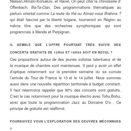
Nielsen,Rimski-Korsakov, et Ravel. On peut citer la chinoiserie d’
Offenbach,
Ba-Ta-Clan,
Des programmations thématiques au
parfum oriental comme
La route du thé ou Aimez-vous Brahms ?
qui était fasciné par la liberté tsigane, tourneront en Région au
même titre que des orchestres symphoniques qui sont
programmés à Mende et Perpignan.
IL SEMBLE QUE L’OFFRE POURTANT TRÈS SUIVIE DES
CONCERTS GRATUITS DE 12H30 ET 18H30 SOIT EN RECUL ?
Ces propositions autour de des jeunes solistes talentueux et de
la musique de chambre sont maintenues. Il peut y avoir un effet
d’optique notamment sur la première semaine où se cumule
l’arrivée du Tour de France le 13 et le 14 juillet. Nous sommes
aussi dans une nouvelle répartition territoriale à budget constant.
Il faut néanmoins rappeler que 90% des concerts sont gratuits.
C’est le cas notamment pour la musique électro avec Tohu Bohu,
ainsi que toute la programmation Jazz au Domaine D’o . Ce
principe de gratuité est réaffirmé.
POURSUIVEZ VOUS L’EXPLORATION DES OEUVRES MÉCONNUES
?