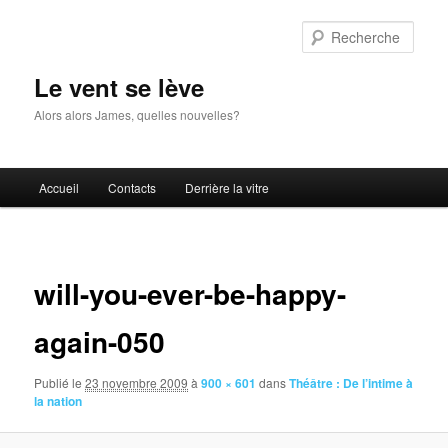
Aller
au
Rech
contenu
principal
Le vent se lève
Alors alors James, quelles nouvelles?
Menu
Accueil
Contacts
Derrière la vitre
principal
Navigat
des
will-you-ever-be-happy-
images
again-050
Publié le
23 novembre 2009
à
900 × 601
dans
Théâtre : De l’intime à
la nation